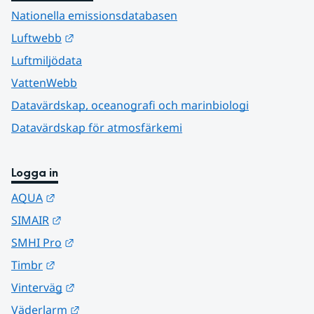
Nationella emissionsdatabasen
Länk till annan webbplats.
Luftwebb
Luftmiljödata
VattenWebb
Datavärdskap, oceanografi och marinbiologi
Datavärdskap för atmosfärkemi
Logga in
Länk till annan webbplats.
AQUA
Länk till annan webbplats.
SIMAIR
Länk till annan webbplats.
SMHI Pro
Länk till annan webbplats.
Timbr
Länk till annan webbplats.
Vinterväg
Länk till annan webbplats.
Väderlarm