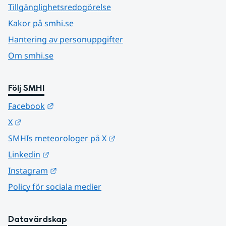
Tillgänglighetsredogörelse
Kakor på smhi.se
Hantering av personuppgifter
Om smhi.se
Följ SMHI
Länk till annan webbplats.
Facebook
Länk till annan webbplats.
X
Länk till annan webbplats.
SMHIs meteorologer på X
Länk till annan webbplats.
Linkedin
Länk till annan webbplats.
Instagram
Policy för sociala medier
Datavärdskap