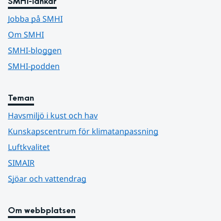
SMHI-länkar
Jobba på SMHI
Om SMHI
SMHI-bloggen
SMHI-podden
Teman
Havsmiljö i kust och hav
Kunskapscentrum för klimatanpassning
Luftkvalitet
SIMAIR
Sjöar och vattendrag
Om webbplatsen