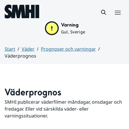
Hoppa till sidans innehåll
Meny
Varning
Gul, Sverige
Start
Väder
Prognoser och varningar
Väderprognos
Huvudinnehåll
Väderprognos
SMHI publicerar väderfilmer måndagar, onsdagar och 
fredagar. Eller vid särskilda väder- eller 
varningssituationer.