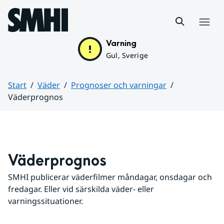
Hoppa till sidans innehåll
Meny
Varning
Gul, Sverige
Start
Väder
Prognoser och varningar
Väderprognos
Huvudinnehåll
Väderprognos
SMHI publicerar väderfilmer måndagar, onsdagar och 
fredagar. Eller vid särskilda väder- eller 
varningssituationer.