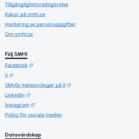
Tillgänglighetsredogörelse
Kakor på smhi.se
Hantering av personuppgifter
Om smhi.se
Följ SMHI
Länk till annan webbplats.
Facebook
Länk till annan webbplats.
X
Länk till annan webbplats.
SMHIs meteorologer på X
Länk till annan webbplats.
Linkedin
Länk till annan webbplats.
Instagram
Policy för sociala medier
Datavärdskap