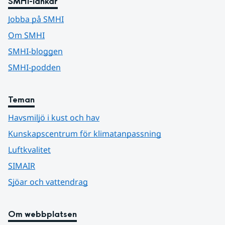
SMHI-länkar
Jobba på SMHI
Om SMHI
SMHI-bloggen
SMHI-podden
Teman
Havsmiljö i kust och hav
Kunskapscentrum för klimatanpassning
Luftkvalitet
SIMAIR
Sjöar och vattendrag
Om webbplatsen