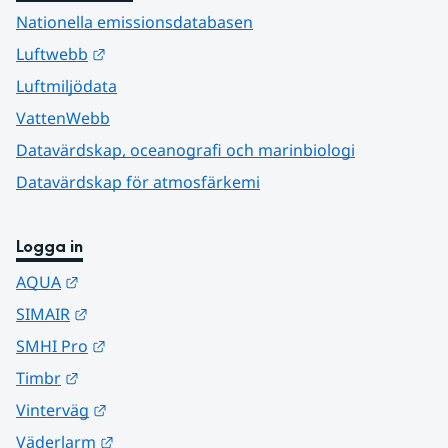
Nationella emissionsdatabasen
Länk till annan webbplats.
Luftwebb
Luftmiljödata
VattenWebb
Datavärdskap, oceanografi och marinbiologi
Datavärdskap för atmosfärkemi
Logga in
Länk till annan webbplats.
AQUA
Länk till annan webbplats.
SIMAIR
Länk till annan webbplats.
SMHI Pro
Länk till annan webbplats.
Timbr
Länk till annan webbplats.
Vinterväg
Länk till annan webbplats.
Väderlarm