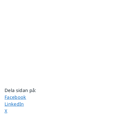
Dela sidan på
:
Dela sidan på
Facebook
Dela sidan på
LinkedIn
Dela sidan på
X