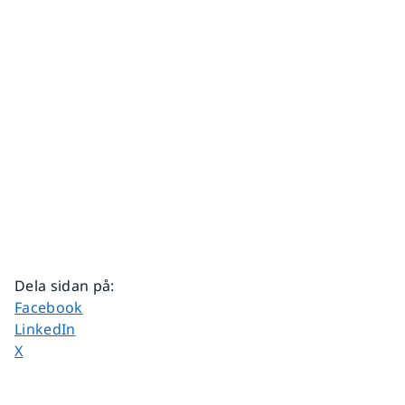
Dela sidan på
:
Dela sidan på
Facebook
Dela sidan på
LinkedIn
Dela sidan på
X