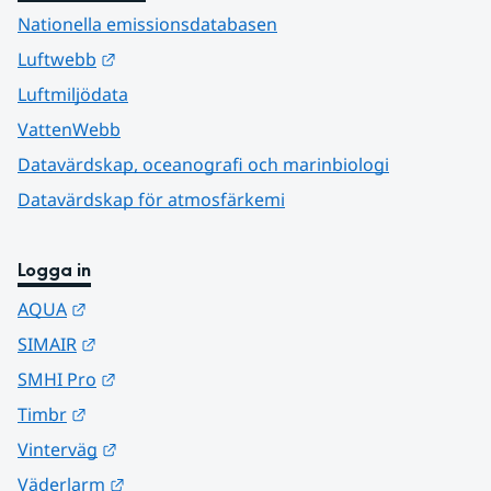
Nationella emissionsdatabasen
Länk till annan webbplats.
Luftwebb
Luftmiljödata
VattenWebb
Datavärdskap, oceanografi och marinbiologi
Datavärdskap för atmosfärkemi
Logga in
Länk till annan webbplats.
AQUA
Länk till annan webbplats.
SIMAIR
Länk till annan webbplats.
SMHI Pro
Länk till annan webbplats.
Timbr
Länk till annan webbplats.
Vinterväg
Länk till annan webbplats.
Väderlarm