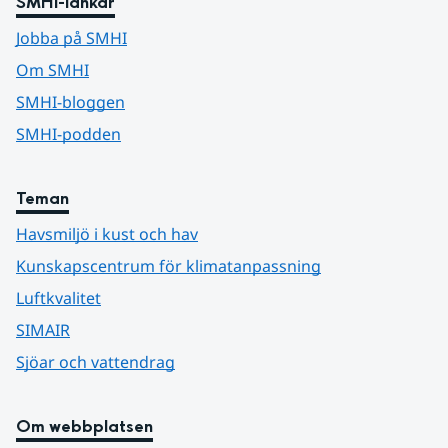
SMHI-länkar
Jobba på SMHI
Om SMHI
SMHI-bloggen
SMHI-podden
Teman
Havsmiljö i kust och hav
Kunskapscentrum för klimatanpassning
Luftkvalitet
SIMAIR
Sjöar och vattendrag
Om webbplatsen