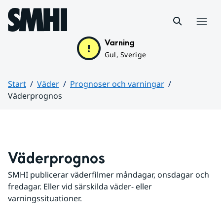
Hoppa till sidans innehåll
Meny
Varning
Gul, Sverige
Start
Väder
Prognoser och varningar
Väderprognos
Huvudinnehåll
Väderprognos
SMHI publicerar väderfilmer måndagar, onsdagar och 
fredagar. Eller vid särskilda väder- eller 
varningssituationer.