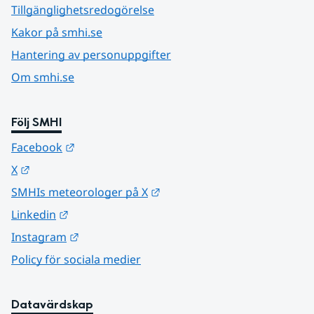
Tillgänglighetsredogörelse
Kakor på smhi.se
Hantering av personuppgifter
Om smhi.se
Följ SMHI
Länk till annan webbplats.
Facebook
Länk till annan webbplats.
X
Länk till annan webbplats.
SMHIs meteorologer på X
Länk till annan webbplats.
Linkedin
Länk till annan webbplats.
Instagram
Policy för sociala medier
Datavärdskap