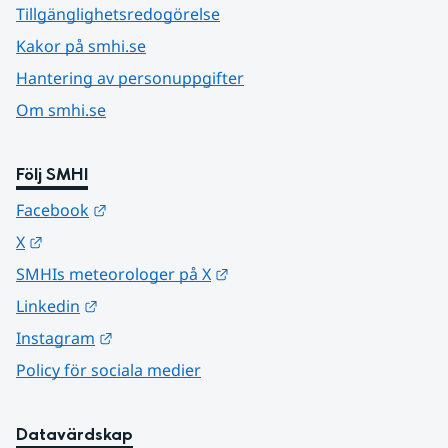
Tillgänglighetsredogörelse
Kakor på smhi.se
Hantering av personuppgifter
Om smhi.se
Följ SMHI
Länk till annan webbplats.
Facebook
Länk till annan webbplats.
X
Länk till annan webbplats.
SMHIs meteorologer på X
Länk till annan webbplats.
Linkedin
Länk till annan webbplats.
Instagram
Policy för sociala medier
Datavärdskap