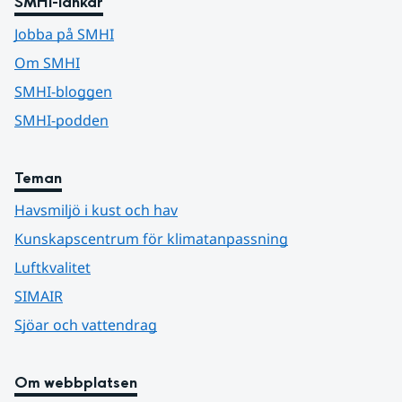
SMHI-länkar
Jobba på SMHI
Om SMHI
SMHI-bloggen
SMHI-podden
Teman
Havsmiljö i kust och hav
Kunskapscentrum för klimatanpassning
Luftkvalitet
SIMAIR
Sjöar och vattendrag
Om webbplatsen