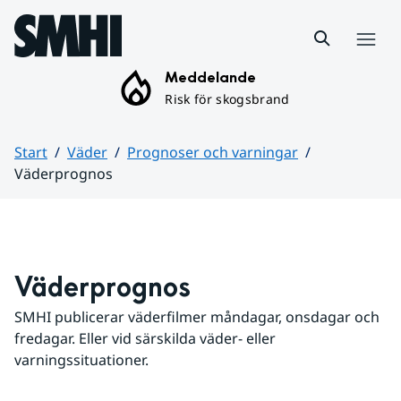
Hoppa till sidans innehåll
Meny
Meddelande
Risk för skogsbrand
Start
Väder
Prognoser och varningar
Väderprognos
Huvudinnehåll
Väderprognos
SMHI publicerar väderfilmer måndagar, onsdagar och 
fredagar. Eller vid särskilda väder- eller 
varningssituationer.