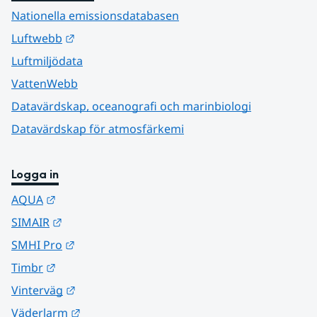
Nationella emissionsdatabasen
Länk till annan webbplats.
Luftwebb
Luftmiljödata
VattenWebb
Datavärdskap, oceanografi och marinbiologi
Datavärdskap för atmosfärkemi
Logga in
Länk till annan webbplats.
AQUA
Länk till annan webbplats.
SIMAIR
Länk till annan webbplats.
SMHI Pro
Länk till annan webbplats.
Timbr
Länk till annan webbplats.
Vinterväg
Länk till annan webbplats.
Väderlarm