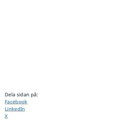
Dela sidan på
:
Dela sidan på
Facebook
Dela sidan på
LinkedIn
Dela sidan på
X