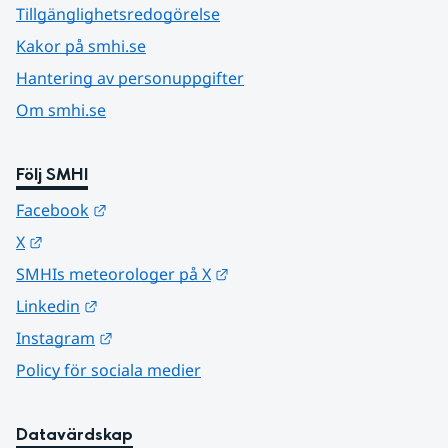
Tillgänglighetsredogörelse
Kakor på smhi.se
Hantering av personuppgifter
Om smhi.se
Följ SMHI
Länk till annan webbplats.
Facebook
Länk till annan webbplats.
X
Länk till annan webbplats.
SMHIs meteorologer på X
Länk till annan webbplats.
Linkedin
Länk till annan webbplats.
Instagram
Policy för sociala medier
Datavärdskap