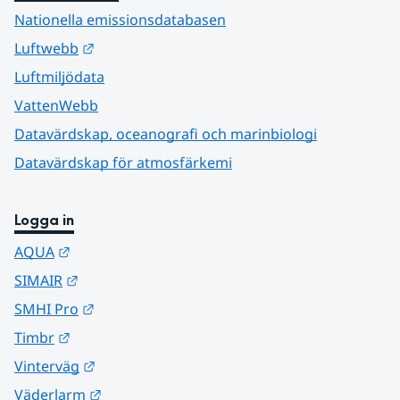
Nationella emissionsdatabasen
Länk till annan webbplats.
Luftwebb
Luftmiljödata
VattenWebb
Datavärdskap, oceanografi och marinbiologi
Datavärdskap för atmosfärkemi
Logga in
Länk till annan webbplats.
AQUA
Länk till annan webbplats.
SIMAIR
Länk till annan webbplats.
SMHI Pro
Länk till annan webbplats.
Timbr
Länk till annan webbplats.
Vinterväg
Länk till annan webbplats.
Väderlarm