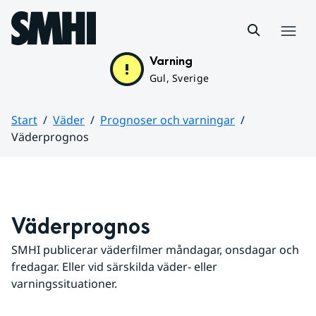
Hoppa till sidans innehåll
Meny
Varning
Gul, Sverige
Start
Väder
Prognoser och varningar
Väderprognos
Huvudinnehåll
Väderprognos
SMHI publicerar väderfilmer måndagar, onsdagar och 
fredagar. Eller vid särskilda väder- eller 
varningssituationer.