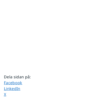
Dela sidan på
:
Dela sidan på
Facebook
Dela sidan på
LinkedIn
Dela sidan på
X