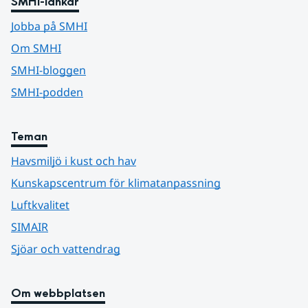
SMHI-länkar
Jobba på SMHI
Om SMHI
SMHI-bloggen
SMHI-podden
Teman
Havsmiljö i kust och hav
Kunskapscentrum för klimatanpassning
Luftkvalitet
SIMAIR
Sjöar och vattendrag
Om webbplatsen