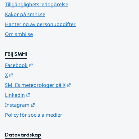
Tillgänglighetsredogörelse
Kakor på smhi.se
Hantering av personuppgifter
Om smhi.se
Följ SMHI
Länk till annan webbplats.
Facebook
Länk till annan webbplats.
X
Länk till annan webbplats.
SMHIs meteorologer på X
Länk till annan webbplats.
Linkedin
Länk till annan webbplats.
Instagram
Policy för sociala medier
Datavärdskap