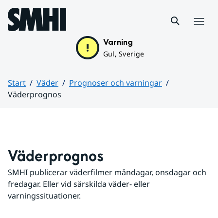
Hoppa till sidans innehåll
Meny
Varning
Gul, Sverige
Start
Väder
Prognoser och varningar
Väderprognos
Huvudinnehåll
Väderprognos
SMHI publicerar väderfilmer måndagar, onsdagar och 
fredagar. Eller vid särskilda väder- eller 
varningssituationer.