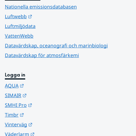
Nationella emissionsdatabasen
Länk till annan webbplats.
Luftwebb
Luftmiljödata
VattenWebb
Datavärdskap, oceanografi och marinbiologi
Datavärdskap för atmosfärkemi
Logga in
Länk till annan webbplats.
AQUA
Länk till annan webbplats.
SIMAIR
Länk till annan webbplats.
SMHI Pro
Länk till annan webbplats.
Timbr
Länk till annan webbplats.
Vinterväg
Länk till annan webbplats.
Väderlarm