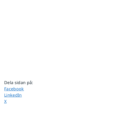
Dela sidan på
:
Dela sidan på
Facebook
Dela sidan på
LinkedIn
Dela sidan på
X