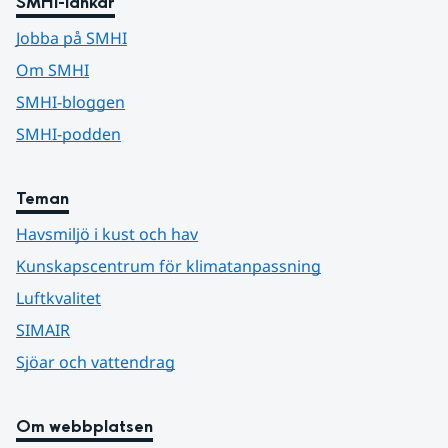
SMHI-länkar
Jobba på SMHI
Om SMHI
SMHI-bloggen
SMHI-podden
Teman
Havsmiljö i kust och hav
Kunskapscentrum för klimatanpassning
Luftkvalitet
SIMAIR
Sjöar och vattendrag
Om webbplatsen