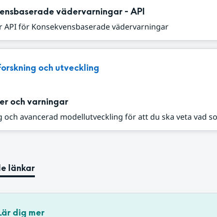
ensbaserade vädervarningar - API
r API för Konsekvensbaserade vädervarningar
Forskning och utveckling
er och varningar
 och avancerad modellutveckling för att du ska veta vad s
e länkar
Lär dig mer