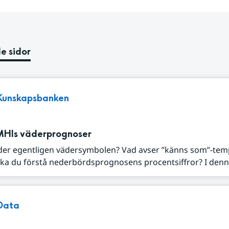
e sidor
Kunskapsbanken
MHIs väderprognoser
der egentligen vädersymbolen? Vad avser ”känns som”-tem
ka du förstå nederbördsprognosens procentsiffror? I denna
Data