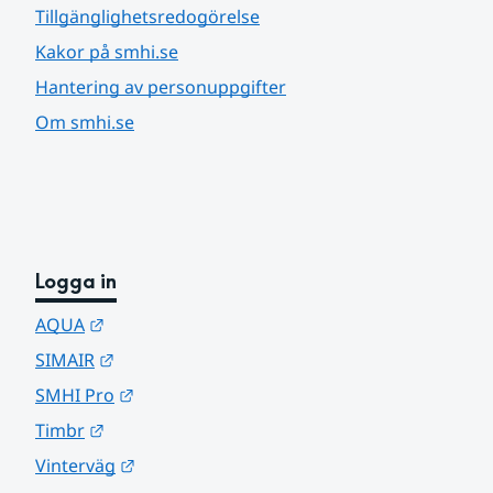
Tillgänglighetsredogörelse
Kakor på smhi.se
Hantering av personuppgifter
Om smhi.se
Logga in
Länk till annan webbplats.
AQUA
Länk till annan webbplats.
SIMAIR
Länk till annan webbplats.
SMHI Pro
Länk till annan webbplats.
Timbr
Länk till annan webbplats.
Vinterväg