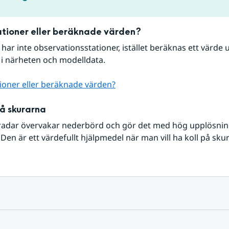
tioner eller beräknade värden?
r har inte observationsstationer, istället beräknas ett värde u
 i närheten och modelldata.
ioner eller beräknade värden?
på skurarna
radar övervakar nederbörd och gör det med hög upplösning 
Den är ett värdefullt hjälpmedel när man vill ha koll på sku