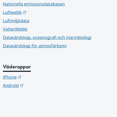
Nationella emissionsdatabasen
Länk till annan webbplats.
Luftwebb
Luftmiljödata
VattenWebb
Datavärdskap, oceanografi och marinbiologi
Datavärdskap för atmosfärkemi
Väderappar
Länk till annan webbplats.
iPhone
Länk till annan webbplats.
Android