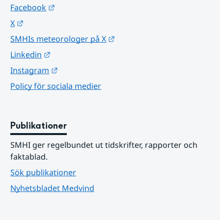
Länk till annan webbplats.
Facebook
Länk till annan webbplats.
X
Länk till annan webbplats.
SMHIs meteorologer på X
Länk till annan webbplats.
Linkedin
Länk till annan webbplats.
Instagram
Policy för sociala medier
Publikationer
SMHI ger regelbundet ut tidskrifter, rapporter och 
faktablad.
Sök publikationer
Nyhetsbladet Medvind