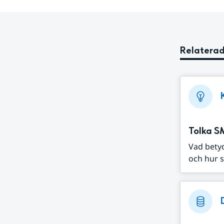
Relaterad
Tolka S
Vad bety
och hur s