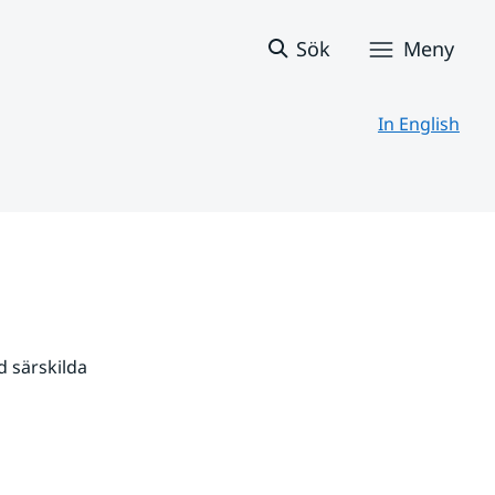
Sök
Meny
In English
 särskilda 