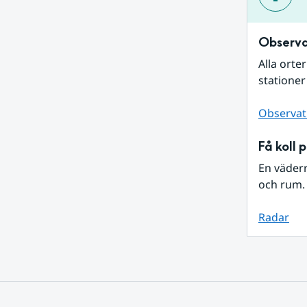
Observa
Alla orte
stationer
Observat
Få koll 
En väder
och rum. 
Radar