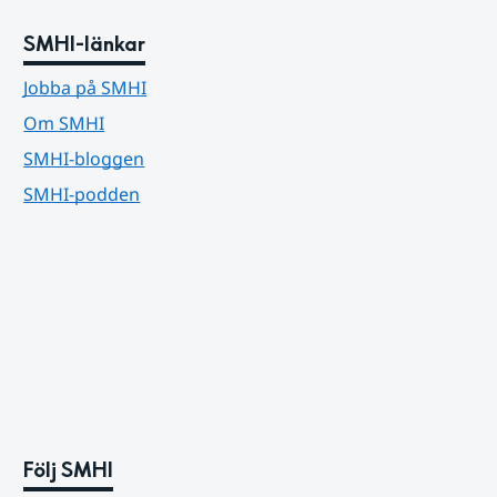
SMHI-länkar
Jobba på SMHI
Om SMHI
SMHI-bloggen
SMHI-podden
Följ SMHI