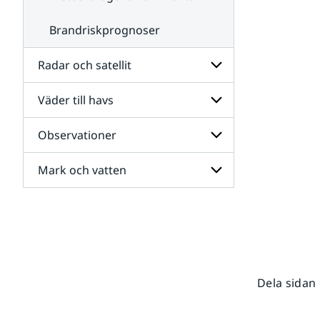
Brandriskprognoser
Radar och satellit
Väder till havs
Undersidor
för
Radar
Observationer
Undersidor
och
för
satellit
Väder
Mark och vatten
Undersidor
till
för
havs
Observationer
Undersidor
för
Mark
och
vatten
Dela sidan