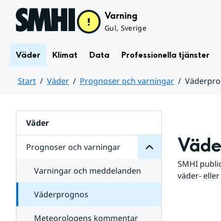
Hoppa till sidans innehåll
Varning
Gul, Sverige
Väder
Klimat
Data
Professionella tjänster
Start
Väder
Prognoser och varningar
Väderpr
varningar
och
Huvudinnehåll
Prognoser
för
Undersidor
Väder
Väde
Prognoser och varningar
SMHI public
Varningar och meddelanden
väder- eller
Väderprognos
Meteorologens kommentar