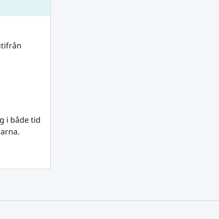
tifrån 
i både tid 
rarna.