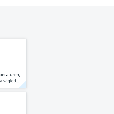
peraturen,
 vägled...