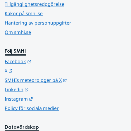
Tillgänglighetsredogörelse
Kakor på smhi.se
Hantering av personuppgifter
Om smhi.se
Följ SMHI
Länk till annan webbplats.
Facebook
Länk till annan webbplats.
X
Länk till annan webbplats.
SMHIs meteorologer på X
Länk till annan webbplats.
Linkedin
Länk till annan webbplats.
Instagram
Policy för sociala medier
Datavärdskap