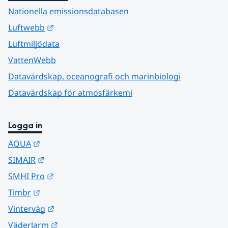
Nationella emissionsdatabasen
Länk till annan webbplats.
Luftwebb
Luftmiljödata
VattenWebb
Datavärdskap, oceanografi och marinbiologi
Datavärdskap för atmosfärkemi
Logga in
Länk till annan webbplats.
AQUA
Länk till annan webbplats.
SIMAIR
Länk till annan webbplats.
SMHI Pro
Länk till annan webbplats.
Timbr
Länk till annan webbplats.
Vinterväg
Länk till annan webbplats.
Väderlarm