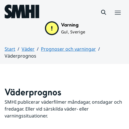
Hoppa till sidans innehåll
Meny
Varning
Gul, Sverige
Start
Väder
Prognoser och varningar
Väderprognos
Huvudinnehåll
Väderprognos
SMHI publicerar väderfilmer måndagar, onsdagar och 
fredagar. Eller vid särskilda väder- eller 
varningssituationer.