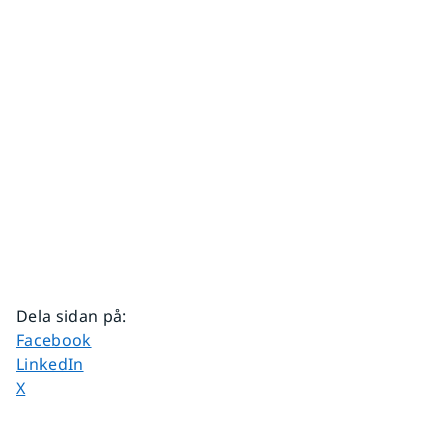
Dela sidan på
:
Dela sidan på
Facebook
Dela sidan på
LinkedIn
Dela sidan på
X