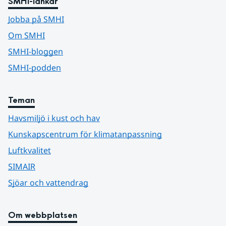
SMHI-länkar
Jobba på SMHI
Om SMHI
SMHI-bloggen
SMHI-podden
Teman
Havsmiljö i kust och hav
Kunskapscentrum för klimatanpassning
Luftkvalitet
SIMAIR
Sjöar och vattendrag
Om webbplatsen