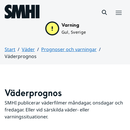
Hoppa till sidans innehåll
Meny
Varning
Gul, Sverige
Start
Väder
Prognoser och varningar
Väderprognos
Huvudinnehåll
Väderprognos
SMHI publicerar väderfilmer måndagar, onsdagar och 
fredagar. Eller vid särskilda väder- eller 
varningssituationer.