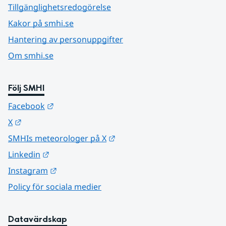
Tillgänglighetsredogörelse
Kakor på smhi.se
Hantering av personuppgifter
Om smhi.se
Följ SMHI
Länk till annan webbplats.
Facebook
Länk till annan webbplats.
X
Länk till annan webbplats.
SMHIs meteorologer på X
Länk till annan webbplats.
Linkedin
Länk till annan webbplats.
Instagram
Policy för sociala medier
Datavärdskap