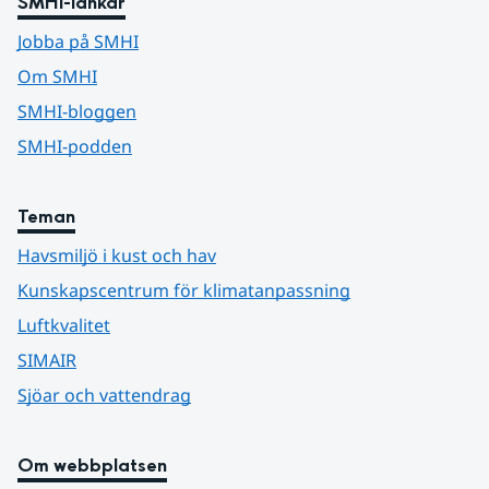
SMHI-länkar
Jobba på SMHI
Om SMHI
SMHI-bloggen
SMHI-podden
Teman
Havsmiljö i kust och hav
Kunskapscentrum för klimatanpassning
Luftkvalitet
SIMAIR
Sjöar och vattendrag
Om webbplatsen