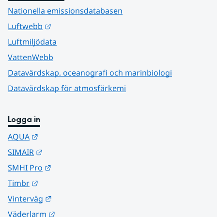
Nationella emissionsdatabasen
Länk till annan webbplats.
Luftwebb
Luftmiljödata
VattenWebb
Datavärdskap, oceanografi och marinbiologi
Datavärdskap för atmosfärkemi
Logga in
Länk till annan webbplats.
AQUA
Länk till annan webbplats.
SIMAIR
Länk till annan webbplats.
SMHI Pro
Länk till annan webbplats.
Timbr
Länk till annan webbplats.
Vinterväg
Länk till annan webbplats.
Väderlarm