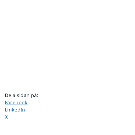
Dela sidan på
:
Dela sidan på
Facebook
Dela sidan på
LinkedIn
Dela sidan på
X