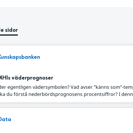
e sidor
Kunskapsbanken
MHIs väderprognoser
der egentligen vädersymbolen? Vad avser ”känns som”-tem
ka du förstå nederbördsprognosens procentsiffror? I denna
Data