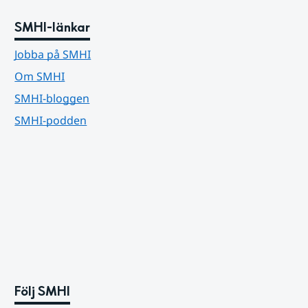
SMHI-länkar
Jobba på SMHI
Om SMHI
SMHI-bloggen
SMHI-podden
Följ SMHI