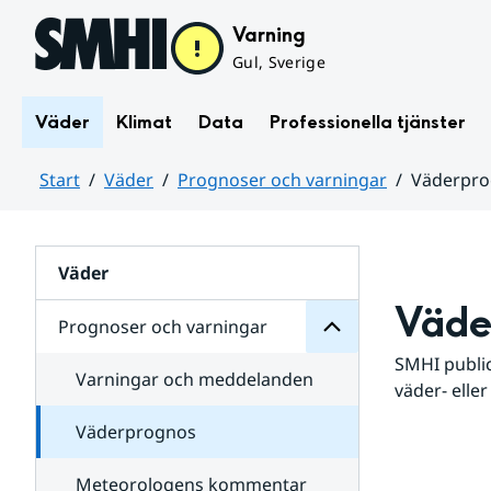
Hoppa till sidans innehåll
Varning
Gul, Sverige
Väder
Klimat
Data
Professionella tjänster
Start
Väder
Prognoser och varningar
Väderpr
varningar
och
Huvudinnehåll
Prognoser
för
Undersidor
Väder
Väde
Prognoser och varningar
SMHI public
Varningar och meddelanden
väder- eller
Väderprognos
Meteorologens kommentar