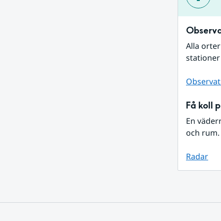
Observa
Alla orte
stationer
Observat
Få koll 
En väder
och rum. 
Radar