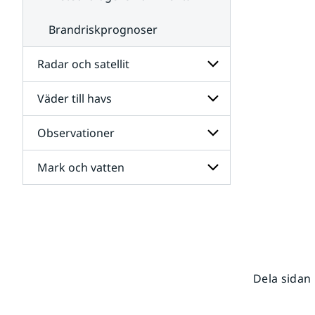
Brandriskprognoser
Radar och satellit
Väder till havs
Undersidor
för
Radar
Observationer
Undersidor
och
för
satellit
Väder
Mark och vatten
Undersidor
till
för
havs
Observationer
Undersidor
för
Mark
och
vatten
Dela sidan