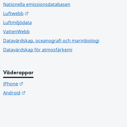
Nationella emissionsdatabasen
Länk till annan webbplats.
Luftwebb
Luftmiljödata
VattenWebb
Datavärdskap, oceanografi och marinbiologi
Datavärdskap för atmosfärkemi
Väderappar
Länk till annan webbplats.
iPhone
Länk till annan webbplats.
Android