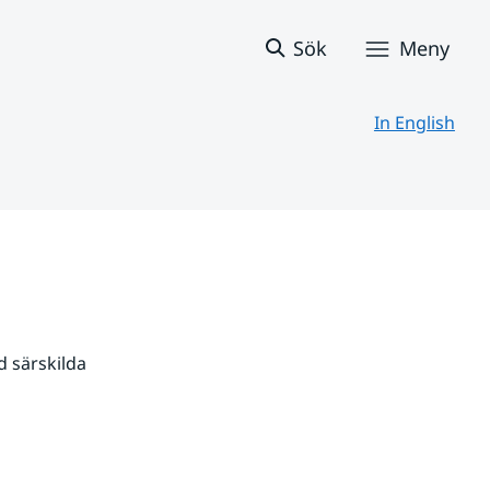
Sök
Meny
In English
 särskilda 