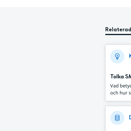
Relaterad
Tolka S
Vad bety
och hur s