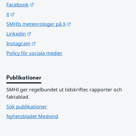
Länk till annan webbplats.
Facebook
Länk till annan webbplats.
X
Länk till annan webbplats.
SMHIs meteorologer på X
Länk till annan webbplats.
Linkedin
Länk till annan webbplats.
Instagram
Policy för sociala medier
Publikationer
SMHI ger regelbundet ut tidskrifter, rapporter och 
faktablad.
Sök publikationer
Nyhetsbladet Medvind