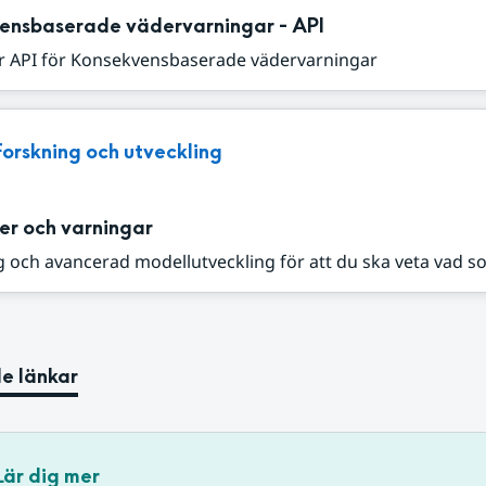
ensbaserade vädervarningar - API
r API för Konsekvensbaserade vädervarningar
Forskning och utveckling
er och varningar
 och avancerad modellutveckling för att du ska veta vad s
e länkar
Lär dig mer