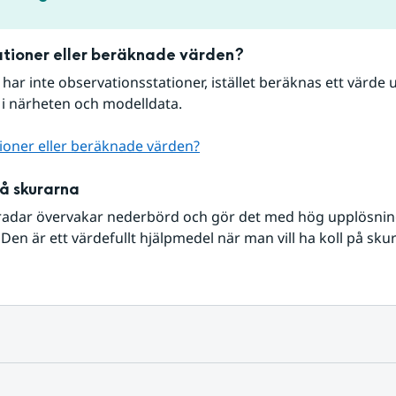
tioner eller beräknade värden?
r har inte observationsstationer, istället beräknas ett värde u
 i närheten och modelldata.
ioner eller beräknade värden?
på skurarna
radar övervakar nederbörd och gör det med hög upplösning 
Den är ett värdefullt hjälpmedel när man vill ha koll på sku