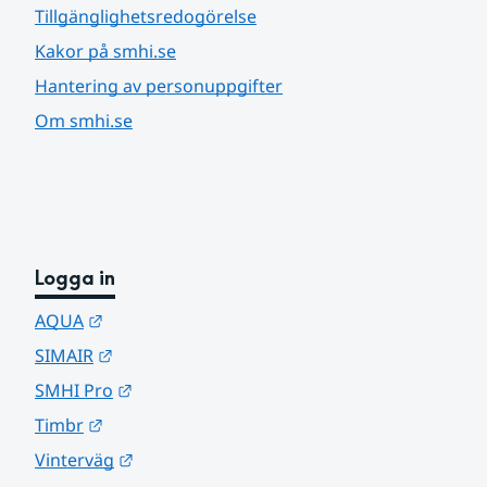
Tillgänglighetsredogörelse
Kakor på smhi.se
Hantering av personuppgifter
Om smhi.se
Logga in
Länk till annan webbplats.
AQUA
Länk till annan webbplats.
SIMAIR
Länk till annan webbplats.
SMHI Pro
Länk till annan webbplats.
Timbr
Länk till annan webbplats.
Vinterväg