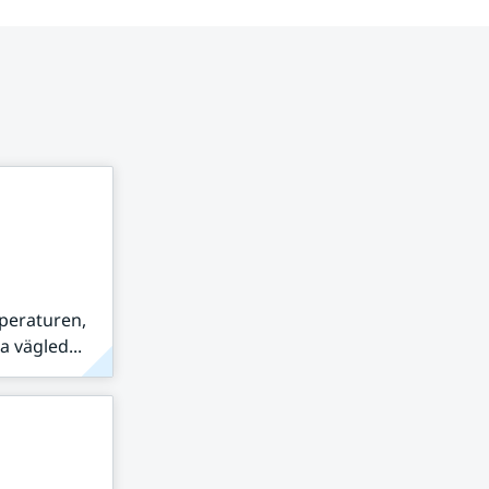
peraturen,
 vägled...