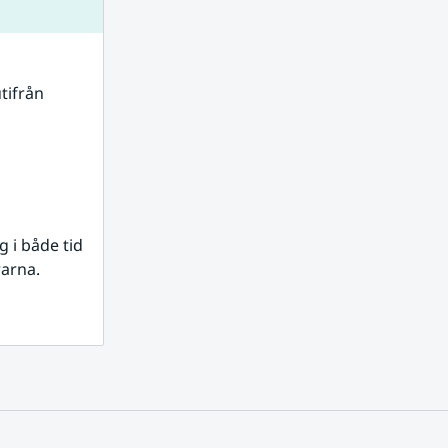
tifrån 
i både tid 
rarna.