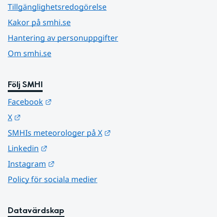
Tillgänglighetsredogörelse
Kakor på smhi.se
Hantering av personuppgifter
Om smhi.se
Följ SMHI
Länk till annan webbplats.
Facebook
Länk till annan webbplats.
X
Länk till annan webbplats.
SMHIs meteorologer på X
Länk till annan webbplats.
Linkedin
Länk till annan webbplats.
Instagram
Policy för sociala medier
Datavärdskap