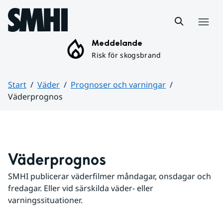
Hoppa till sidans innehåll
Meny
Meddelande
Risk för skogsbrand
Start
Väder
Prognoser och varningar
Väderprognos
Huvudinnehåll
Väderprognos
SMHI publicerar väderfilmer måndagar, onsdagar och 
fredagar. Eller vid särskilda väder- eller 
varningssituationer.