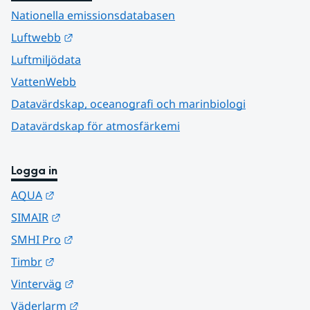
Nationella emissionsdatabasen
Länk till annan webbplats.
Luftwebb
Luftmiljödata
VattenWebb
Datavärdskap, oceanografi och marinbiologi
Datavärdskap för atmosfärkemi
Logga in
Länk till annan webbplats.
AQUA
Länk till annan webbplats.
SIMAIR
Länk till annan webbplats.
SMHI Pro
Länk till annan webbplats.
Timbr
Länk till annan webbplats.
Vinterväg
Länk till annan webbplats.
Väderlarm