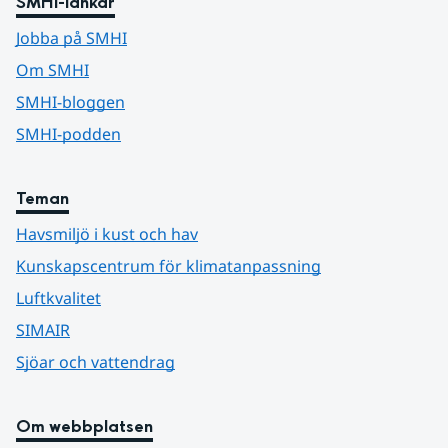
SMHI-länkar
Jobba på SMHI
Om SMHI
SMHI-bloggen
SMHI-podden
Teman
Havsmiljö i kust och hav
Kunskapscentrum för klimatanpassning
Luftkvalitet
SIMAIR
Sjöar och vattendrag
Om webbplatsen