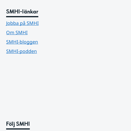
SMHI-länkar
Jobba på SMHI
Om SMHI
SMHI-bloggen
SMHI-podden
Följ SMHI