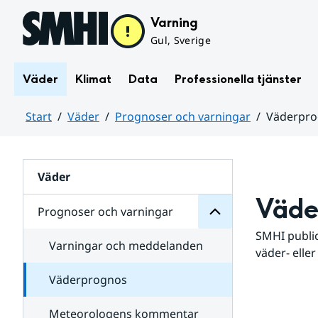
Hoppa till sidans innehåll
Varning
Gul, Sverige
Väder
Klimat
Data
Professionella tjänster
Start
Väder
Prognoser och varningar
Väderpr
varningar
och
Huvudinnehåll
Prognoser
för
Undersidor
Väder
Väde
Prognoser och varningar
SMHI public
Varningar och meddelanden
väder- eller
Väderprognos
Meteorologens kommentar