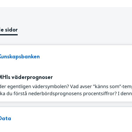
e sidor
Kunskapsbanken
MHIs väderprognoser
der egentligen vädersymbolen? Vad avser ”känns som”-tem
ka du förstå nederbördsprognosens procentsiffror? I denna
Data