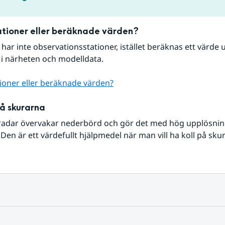
tioner eller beräknade värden?
r har inte observationsstationer, istället beräknas ett värde u
 i närheten och modelldata.
ioner eller beräknade värden?
på skurarna
radar övervakar nederbörd och gör det med hög upplösning 
Den är ett värdefullt hjälpmedel när man vill ha koll på sku