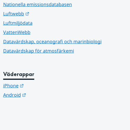
Nationella emissionsdatabasen
Länk till annan webbplats.
Luftwebb
Luftmiljödata
VattenWebb
Datavärdskap, oceanografi och marinbiologi
Datavärdskap för atmosfärkemi
Väderappar
Länk till annan webbplats.
iPhone
Länk till annan webbplats.
Android