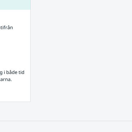
tifrån 
i både tid 
rarna.