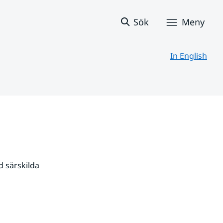
Sök
Meny
In English
 särskilda 