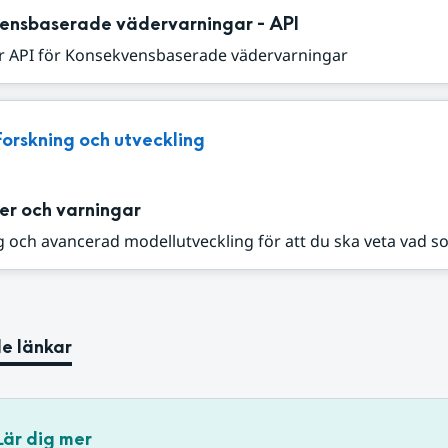
ensbaserade vädervarningar - API
r API för Konsekvensbaserade vädervarningar
Forskning och utveckling
er och varningar
 och avancerad modellutveckling för att du ska veta vad s
e länkar
Lär dig mer