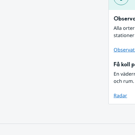
Observa
Alla orte
stationer
Observat
Få koll 
En väder
och rum. 
Radar