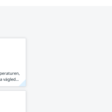
peraturen,
 vägled...