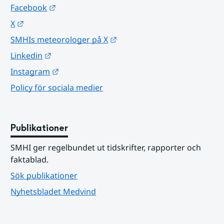
Länk till annan webbplats.
Facebook
Länk till annan webbplats.
X
Länk till annan webbplats.
SMHIs meteorologer på X
Länk till annan webbplats.
Linkedin
Länk till annan webbplats.
Instagram
Policy för sociala medier
Publikationer
SMHI ger regelbundet ut tidskrifter, rapporter och 
faktablad.
Sök publikationer
Nyhetsbladet Medvind