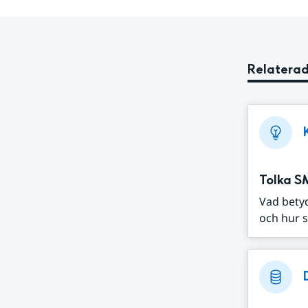
Relaterad
Tolka S
Vad bety
och hur s