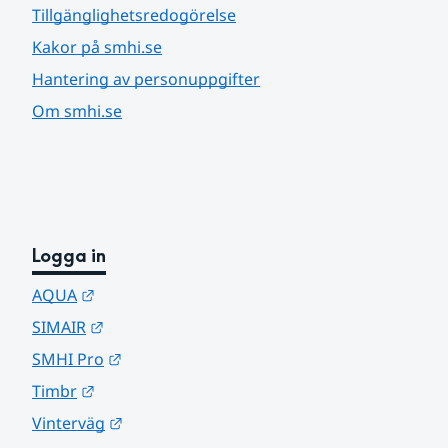
Tillgänglighetsredogörelse
Kakor på smhi.se
Hantering av personuppgifter
Om smhi.se
Logga in
Länk till annan webbplats.
AQUA
Länk till annan webbplats.
SIMAIR
Länk till annan webbplats.
SMHI Pro
Länk till annan webbplats.
Timbr
Länk till annan webbplats.
Vinterväg