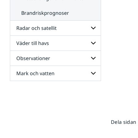
Brandriskprognoser
Radar och satellit
Väder till havs
Undersidor
för
Radar
Observationer
Undersidor
och
för
satellit
Väder
Mark och vatten
Undersidor
till
för
havs
Observationer
Undersidor
för
Mark
och
vatten
Dela sidan