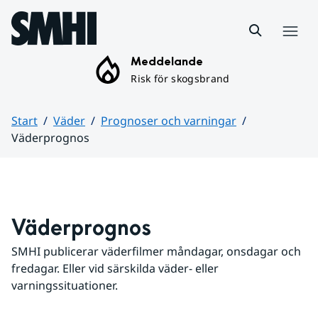
Hoppa till sidans innehåll
Meny
Meddelande
Risk för skogsbrand
Start
Väder
Prognoser och varningar
Väderprognos
Huvudinnehåll
Väderprognos
SMHI publicerar väderfilmer måndagar, onsdagar och 
fredagar. Eller vid särskilda väder- eller 
varningssituationer.