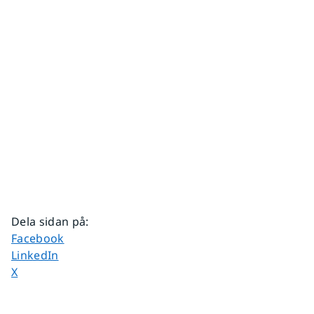
Dela sidan på
:
Dela sidan på
Facebook
Dela sidan på
LinkedIn
Dela sidan på
X