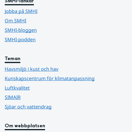
SMHI-länkar
Jobba på SMHI
Om SMHI
SMHI-bloggen
SMHI-podden
Teman
Havsmiljö i kust och hav
Kunskapscentrum för klimatanpassning
Luftkvalitet
SIMAIR
Sjöar och vattendrag
Om webbplatsen