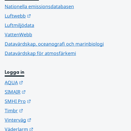
Nationella emissionsdatabasen
Länk till annan webbplats.
Luftwebb
Luftmiljödata
VattenWebb
Datavärdskap, oceanografi och marinbiologi
Datavärdskap för atmosfärkemi
Logga in
Länk till annan webbplats.
AQUA
Länk till annan webbplats.
SIMAIR
Länk till annan webbplats.
SMHI Pro
Länk till annan webbplats.
Timbr
Länk till annan webbplats.
Vinterväg
Länk till annan webbplats.
Väderlarm