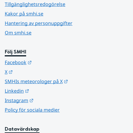
Tillgänglighetsredogörelse
Kakor på smhi.se
Hantering av personuppgifter
Om smhi.se
Följ SMHI
Länk till annan webbplats.
Facebook
Länk till annan webbplats.
X
Länk till annan webbplats.
SMHIs meteorologer på X
Länk till annan webbplats.
Linkedin
Länk till annan webbplats.
Instagram
Policy för sociala medier
Datavärdskap