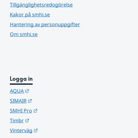
Tillgänglighetsredogörelse
Kakor på smhi.se
Hantering av personuppgifter
Om smhi.se
Logga in
Länk till annan webbplats.
AQUA
Länk till annan webbplats.
SIMAIR
Länk till annan webbplats.
SMHI Pro
Länk till annan webbplats.
Timbr
Länk till annan webbplats.
Vinterväg