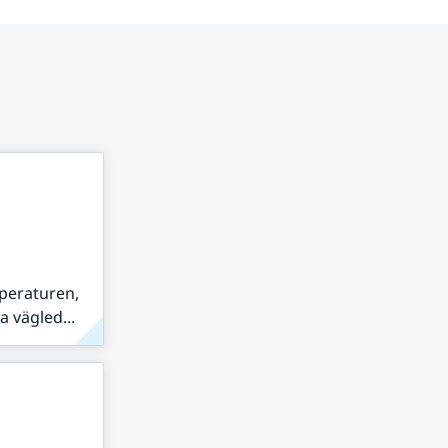
peraturen,
 vägled...