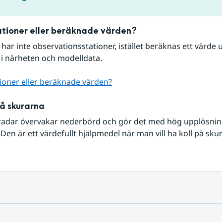
tioner eller beräknade värden?
r har inte observationsstationer, istället beräknas ett värde u
 i närheten och modelldata.
ioner eller beräknade värden?
på skurarna
radar övervakar nederbörd och gör det med hög upplösning 
Den är ett värdefullt hjälpmedel när man vill ha koll på sku