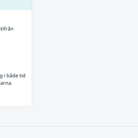
tifrån 
i både tid 
rarna.