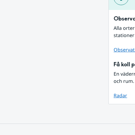
Observa
Alla orte
stationer
Observat
Få koll 
En väder
och rum. 
Radar