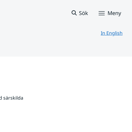
Sök
Meny
In English
 särskilda 