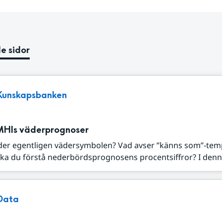
e sidor
Kunskapsbanken
MHIs väderprognoser
der egentligen vädersymbolen? Vad avser ”känns som”-tem
ka du förstå nederbördsprognosens procentsiffror? I denna
Data