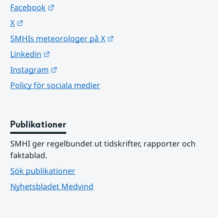
Länk till annan webbplats.
Facebook
Länk till annan webbplats.
X
Länk till annan webbplats.
SMHIs meteorologer på X
Länk till annan webbplats.
Linkedin
Länk till annan webbplats.
Instagram
Policy för sociala medier
Publikationer
SMHI ger regelbundet ut tidskrifter, rapporter och 
faktablad.
Sök publikationer
Nyhetsbladet Medvind