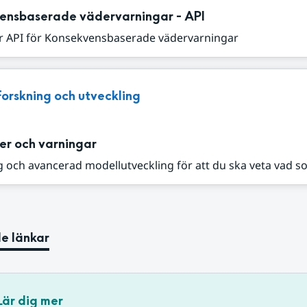
ensbaserade vädervarningar - API
r API för Konsekvensbaserade vädervarningar
Forskning och utveckling
er och varningar
 och avancerad modellutveckling för att du ska veta vad s
e länkar
Lär dig mer