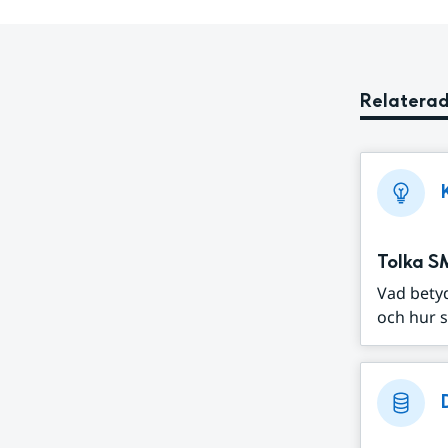
Relaterad
Tolka S
Vad bety
och hur s