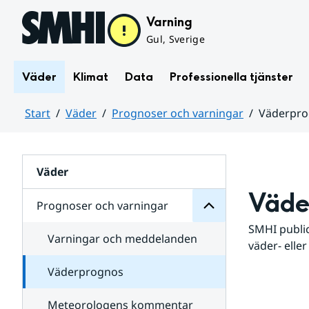
Hoppa till sidans innehåll
Varning
Gul, Sverige
Väder
Klimat
Data
Professionella tjänster
Start
Väder
Prognoser och varningar
Väderpr
varningar
och
Huvudinnehåll
Prognoser
för
Undersidor
Väder
Väde
Prognoser och varningar
SMHI public
Varningar och meddelanden
väder- eller
Väderprognos
Meteorologens kommentar