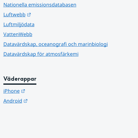
Nationella emissionsdatabasen
Länk till annan webbplats.
Luftwebb
Luftmiljödata
VattenWebb
Datavärdskap, oceanografi och marinbiologi
Datavärdskap för atmosfärkemi
Väderappar
Länk till annan webbplats.
iPhone
Länk till annan webbplats.
Android