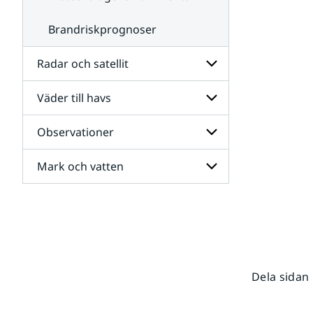
Brandriskprognoser
Radar och satellit
Väder till havs
Undersidor
för
Radar
Observationer
Undersidor
och
för
satellit
Väder
Mark och vatten
Undersidor
till
för
havs
Observationer
Undersidor
för
Mark
och
vatten
Dela sidan