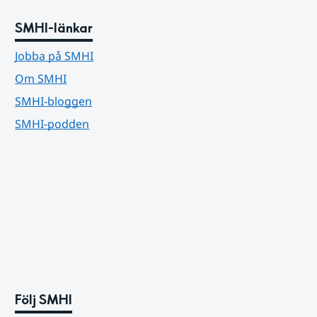
SMHI-länkar
Jobba på SMHI
Om SMHI
SMHI-bloggen
SMHI-podden
Följ SMHI