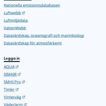
Nationella emissionsdatabasen
Länk till annan webbplats.
Luftwebb
Luftmiljödata
VattenWebb
Datavärdskap, oceanografi och marinbiologi
Datavärdskap för atmosfärkemi
Logga in
Länk till annan webbplats.
AQUA
Länk till annan webbplats.
SIMAIR
Länk till annan webbplats.
SMHI Pro
Länk till annan webbplats.
Timbr
Länk till annan webbplats.
Vinterväg
Länk till annan webbplats.
Väderlarm