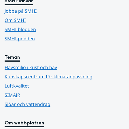
SMHI-länkar
Jobba på SMHI
Om SMHI
SMHI-bloggen
SMHI-podden
Teman
Havsmiljö i kust och hav
Kunskapscentrum för klimatanpassning
Luftkvalitet
SIMAIR
Sjöar och vattendrag
Om webbplatsen