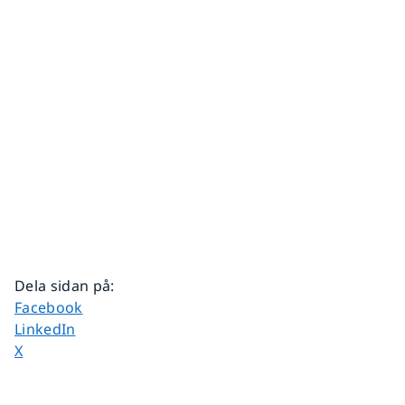
Dela sidan på
:
Dela sidan på
Facebook
Dela sidan på
LinkedIn
Dela sidan på
X