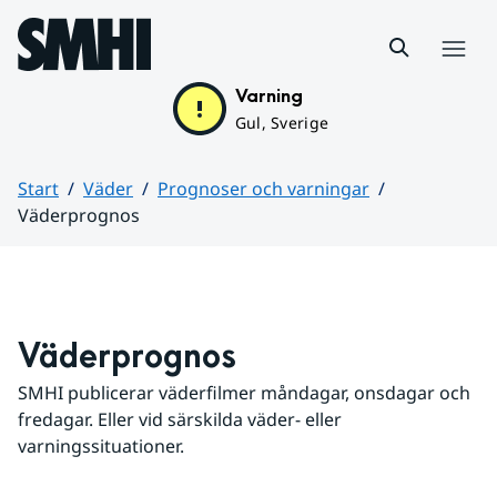
Hoppa till sidans innehåll
Meny
Varning
Gul, Sverige
Start
Väder
Prognoser och varningar
Väderprognos
Huvudinnehåll
Väderprognos
SMHI publicerar väderfilmer måndagar, onsdagar och 
fredagar. Eller vid särskilda väder- eller 
varningssituationer.