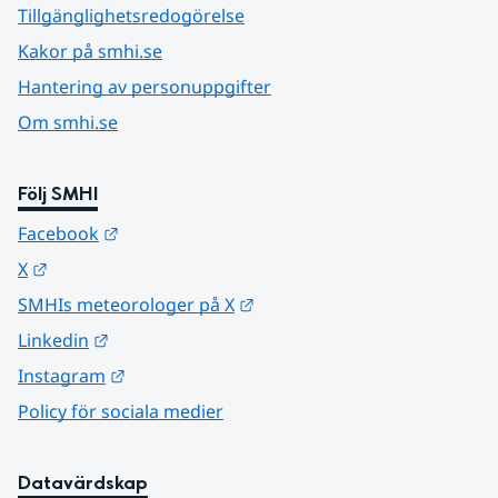
Tillgänglighetsredogörelse
Kakor på smhi.se
Hantering av personuppgifter
Om smhi.se
Följ SMHI
Länk till annan webbplats.
Facebook
Länk till annan webbplats.
X
Länk till annan webbplats.
SMHIs meteorologer på X
Länk till annan webbplats.
Linkedin
Länk till annan webbplats.
Instagram
Policy för sociala medier
Datavärdskap