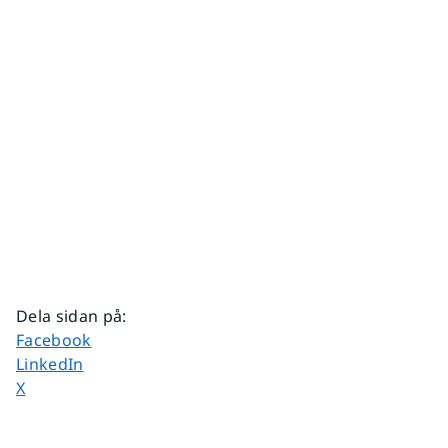
Dela sidan på
:
Dela sidan på
Facebook
Dela sidan på
LinkedIn
Dela sidan på
X