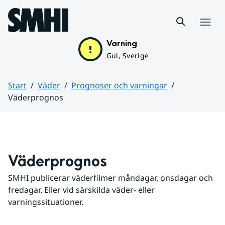
Hoppa till sidans innehåll
Meny
Varning
Gul, Sverige
Start
Väder
Prognoser och varningar
Väderprognos
Huvudinnehåll
Väderprognos
SMHI publicerar väderfilmer måndagar, onsdagar och 
fredagar. Eller vid särskilda väder- eller 
varningssituationer.