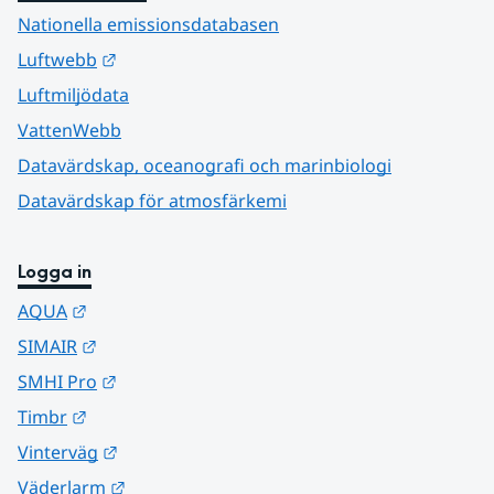
Nationella emissionsdatabasen
Länk till annan webbplats.
Luftwebb
Luftmiljödata
VattenWebb
Datavärdskap, oceanografi och marinbiologi
Datavärdskap för atmosfärkemi
Logga in
Länk till annan webbplats.
AQUA
Länk till annan webbplats.
SIMAIR
Länk till annan webbplats.
SMHI Pro
Länk till annan webbplats.
Timbr
Länk till annan webbplats.
Vinterväg
Länk till annan webbplats.
Väderlarm