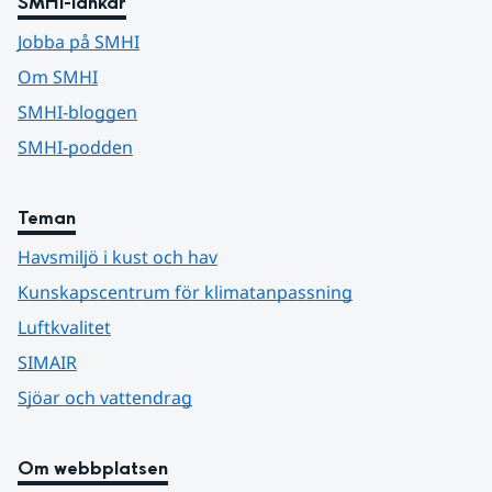
SMHI-länkar
Jobba på SMHI
Om SMHI
SMHI-bloggen
SMHI-podden
Teman
Havsmiljö i kust och hav
Kunskapscentrum för klimatanpassning
Luftkvalitet
SIMAIR
Sjöar och vattendrag
Om webbplatsen