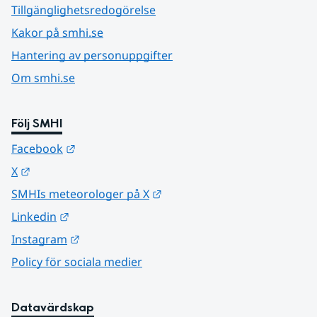
Tillgänglighetsredogörelse
Kakor på smhi.se
Hantering av personuppgifter
Om smhi.se
Följ SMHI
Länk till annan webbplats.
Facebook
Länk till annan webbplats.
X
Länk till annan webbplats.
SMHIs meteorologer på X
Länk till annan webbplats.
Linkedin
Länk till annan webbplats.
Instagram
Policy för sociala medier
Datavärdskap