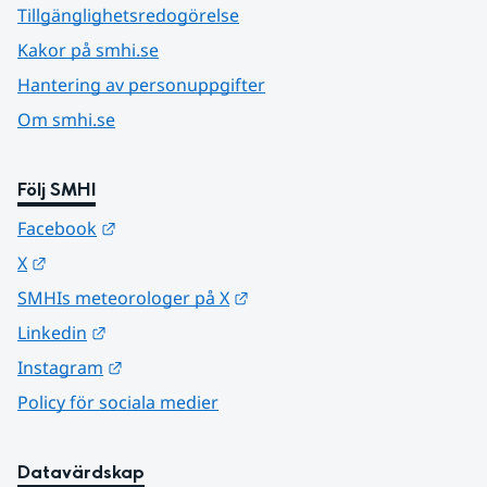
Tillgänglighetsredogörelse
Kakor på smhi.se
Hantering av personuppgifter
Om smhi.se
Följ SMHI
Länk till annan webbplats.
Facebook
Länk till annan webbplats.
X
Länk till annan webbplats.
SMHIs meteorologer på X
Länk till annan webbplats.
Linkedin
Länk till annan webbplats.
Instagram
Policy för sociala medier
Datavärdskap