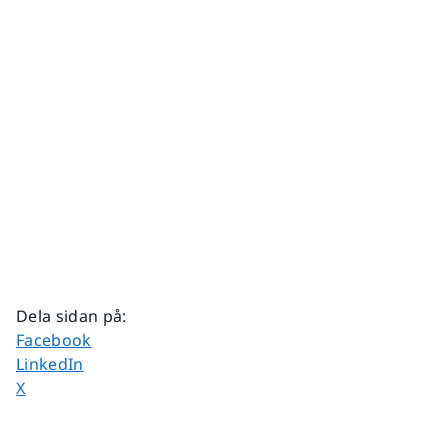
Dela sidan på
:
Dela sidan på
Facebook
Dela sidan på
LinkedIn
Dela sidan på
X