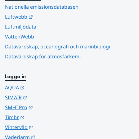
Nationella emissionsdatabasen
Länk till annan webbplats.
Luftwebb
Luftmiljödata
VattenWebb
Datavärdskap, oceanografi och marinbiologi
Datavärdskap för atmosfärkemi
Logga in
Länk till annan webbplats.
AQUA
Länk till annan webbplats.
SIMAIR
Länk till annan webbplats.
SMHI Pro
Länk till annan webbplats.
Timbr
Länk till annan webbplats.
Vinterväg
Länk till annan webbplats.
Väderlarm