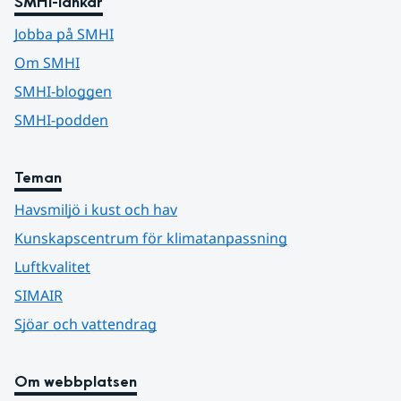
SMHI-länkar
Jobba på SMHI
Om SMHI
SMHI-bloggen
SMHI-podden
Teman
Havsmiljö i kust och hav
Kunskapscentrum för klimatanpassning
Luftkvalitet
SIMAIR
Sjöar och vattendrag
Om webbplatsen