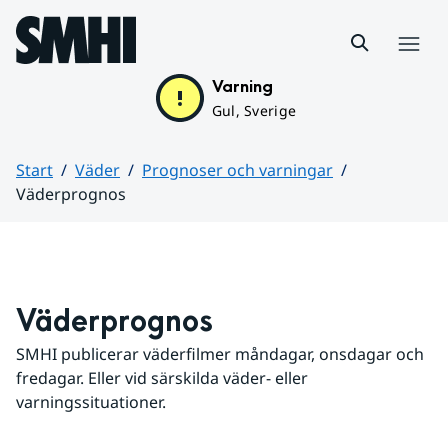
Hoppa till sidans innehåll
Meny
Varning
Gul, Sverige
Start
Väder
Prognoser och varningar
Väderprognos
Huvudinnehåll
Väderprognos
SMHI publicerar väderfilmer måndagar, onsdagar och 
fredagar. Eller vid särskilda väder- eller 
varningssituationer.