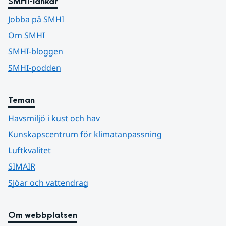
SMHI-länkar
Jobba på SMHI
Om SMHI
SMHI-bloggen
SMHI-podden
Teman
Havsmiljö i kust och hav
Kunskapscentrum för klimatanpassning
Luftkvalitet
SIMAIR
Sjöar och vattendrag
Om webbplatsen