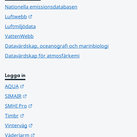
Nationella emissionsdatabasen
Länk till annan webbplats.
Luftwebb
Luftmiljödata
VattenWebb
Datavärdskap, oceanografi och marinbiologi
Datavärdskap för atmosfärkemi
Logga in
Länk till annan webbplats.
AQUA
Länk till annan webbplats.
SIMAIR
Länk till annan webbplats.
SMHI Pro
Länk till annan webbplats.
Timbr
Länk till annan webbplats.
Vinterväg
Länk till annan webbplats.
Väderlarm