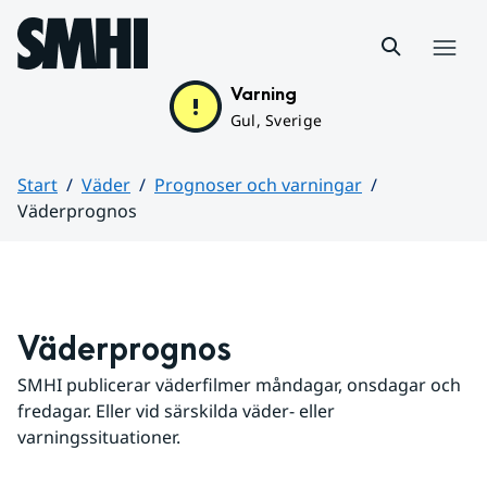
Hoppa till sidans innehåll
Meny
Varning
Gul, Sverige
Start
Väder
Prognoser och varningar
Väderprognos
Huvudinnehåll
Väderprognos
SMHI publicerar väderfilmer måndagar, onsdagar och 
fredagar. Eller vid särskilda väder- eller 
varningssituationer.