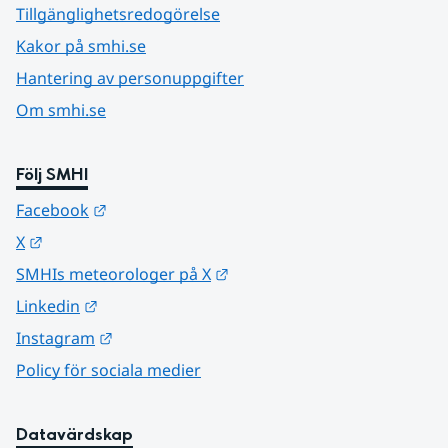
Tillgänglighetsredogörelse
Kakor på smhi.se
Hantering av personuppgifter
Om smhi.se
Följ SMHI
Länk till annan webbplats.
Facebook
Länk till annan webbplats.
X
Länk till annan webbplats.
SMHIs meteorologer på X
Länk till annan webbplats.
Linkedin
Länk till annan webbplats.
Instagram
Policy för sociala medier
Datavärdskap