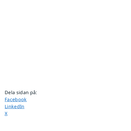
Dela sidan på
:
Dela sidan på
Facebook
Dela sidan på
LinkedIn
Dela sidan på
X