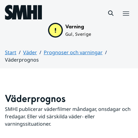
Hoppa till sidans innehåll
Meny
Varning
Gul, Sverige
Start
Väder
Prognoser och varningar
Väderprognos
Huvudinnehåll
Väderprognos
SMHI publicerar väderfilmer måndagar, onsdagar och 
fredagar. Eller vid särskilda väder- eller 
varningssituationer.