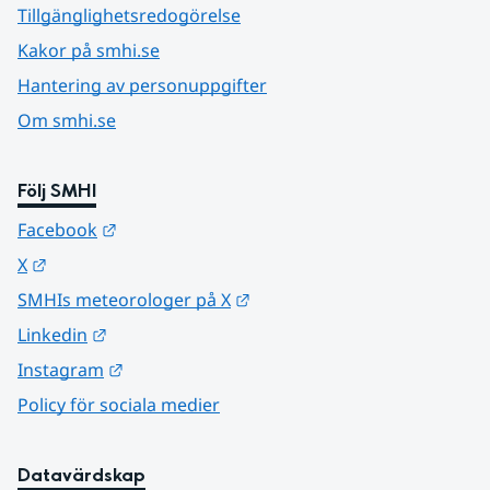
Tillgänglighetsredogörelse
Kakor på smhi.se
Hantering av personuppgifter
Om smhi.se
Följ SMHI
Länk till annan webbplats.
Facebook
Länk till annan webbplats.
X
Länk till annan webbplats.
SMHIs meteorologer på X
Länk till annan webbplats.
Linkedin
Länk till annan webbplats.
Instagram
Policy för sociala medier
Datavärdskap