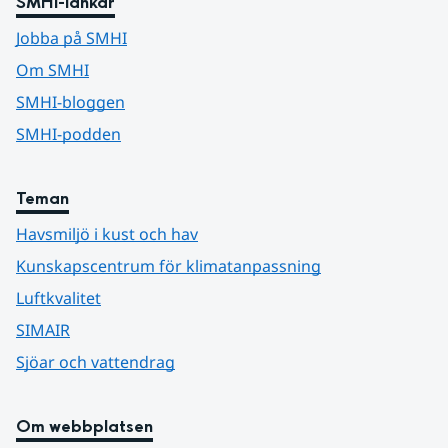
SMHI-länkar
Jobba på SMHI
Om SMHI
SMHI-bloggen
SMHI-podden
Teman
Havsmiljö i kust och hav
Kunskapscentrum för klimatanpassning
Luftkvalitet
SIMAIR
Sjöar och vattendrag
Om webbplatsen