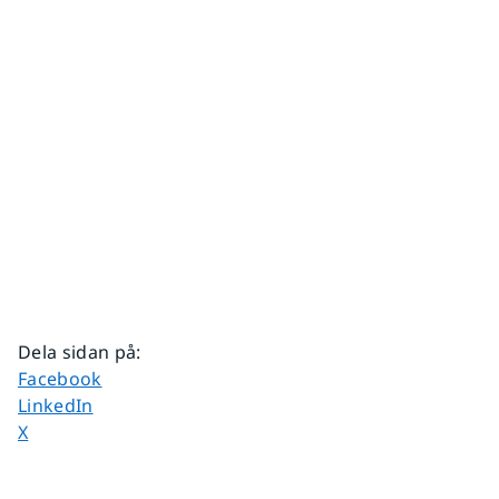
Dela sidan på
:
Dela sidan på
Facebook
Dela sidan på
LinkedIn
Dela sidan på
X