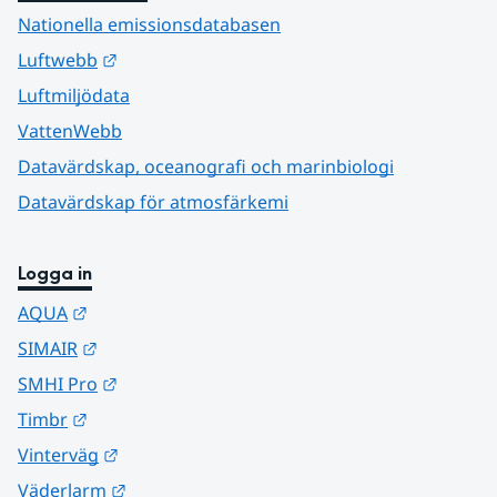
Nationella emissionsdatabasen
Länk till annan webbplats.
Luftwebb
Luftmiljödata
VattenWebb
Datavärdskap, oceanografi och marinbiologi
Datavärdskap för atmosfärkemi
Logga in
Länk till annan webbplats.
AQUA
Länk till annan webbplats.
SIMAIR
Länk till annan webbplats.
SMHI Pro
Länk till annan webbplats.
Timbr
Länk till annan webbplats.
Vinterväg
Länk till annan webbplats.
Väderlarm