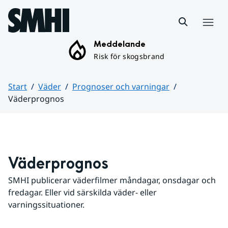
Hoppa till sidans innehåll
Meny
Meddelande
Risk för skogsbrand
Start
Väder
Prognoser och varningar
Väderprognos
Huvudinnehåll
Väderprognos
SMHI publicerar väderfilmer måndagar, onsdagar och 
fredagar. Eller vid särskilda väder- eller 
varningssituationer.