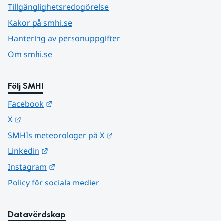
Tillgänglighetsredogörelse
Kakor på smhi.se
Hantering av personuppgifter
Om smhi.se
Följ SMHI
Länk till annan webbplats.
Facebook
Länk till annan webbplats.
X
Länk till annan webbplats.
SMHIs meteorologer på X
Länk till annan webbplats.
Linkedin
Länk till annan webbplats.
Instagram
Policy för sociala medier
Datavärdskap