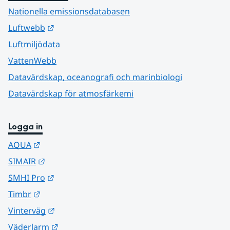
Nationella emissionsdatabasen
Länk till annan webbplats.
Luftwebb
Luftmiljödata
VattenWebb
Datavärdskap, oceanografi och marinbiologi
Datavärdskap för atmosfärkemi
Logga in
Länk till annan webbplats.
AQUA
Länk till annan webbplats.
SIMAIR
Länk till annan webbplats.
SMHI Pro
Länk till annan webbplats.
Timbr
Länk till annan webbplats.
Vinterväg
Länk till annan webbplats.
Väderlarm