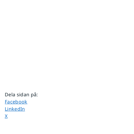
Dela sidan på
:
Dela sidan på
Facebook
Dela sidan på
LinkedIn
Dela sidan på
X