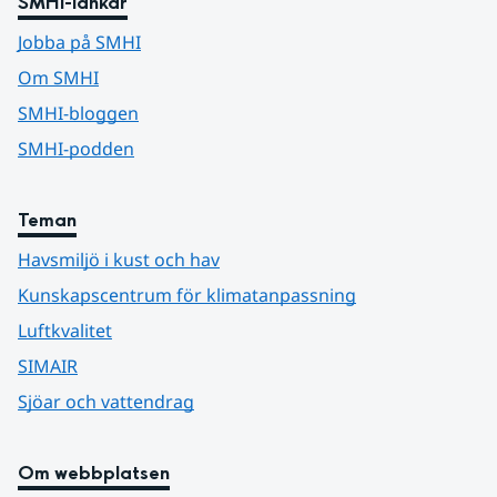
SMHI-länkar
Jobba på SMHI
Om SMHI
SMHI-bloggen
SMHI-podden
Teman
Havsmiljö i kust och hav
Kunskapscentrum för klimatanpassning
Luftkvalitet
SIMAIR
Sjöar och vattendrag
Om webbplatsen