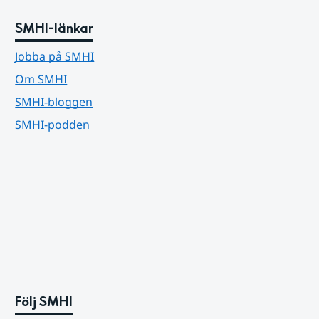
SMHI-länkar
Jobba på SMHI
Om SMHI
SMHI-bloggen
SMHI-podden
Följ SMHI