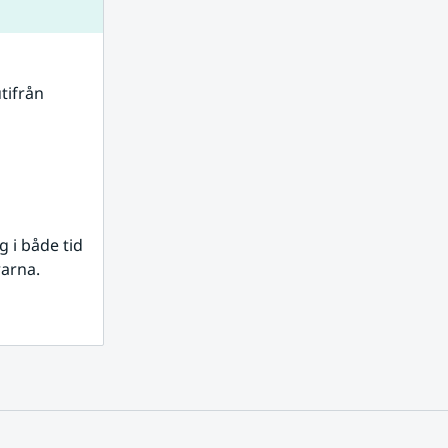
tifrån 
i både tid 
rarna.