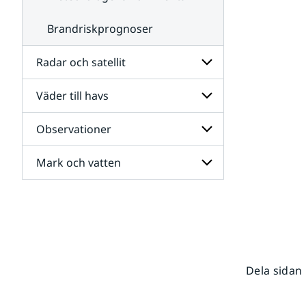
Brandriskprognoser
Radar och satellit
Väder till havs
Undersidor
för
Radar
Observationer
Undersidor
och
för
satellit
Väder
Mark och vatten
Undersidor
till
för
havs
Observationer
Undersidor
för
Mark
och
vatten
Dela sidan