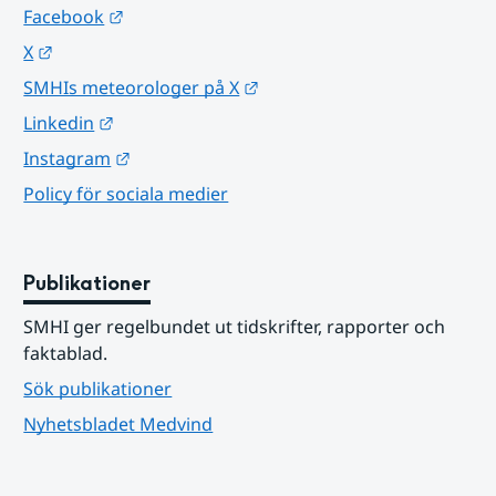
Länk till annan webbplats.
Facebook
Länk till annan webbplats.
X
Länk till annan webbplats.
SMHIs meteorologer på X
Länk till annan webbplats.
Linkedin
Länk till annan webbplats.
Instagram
Policy för sociala medier
Publikationer
SMHI ger regelbundet ut tidskrifter, rapporter och 
faktablad.
Sök publikationer
Nyhetsbladet Medvind