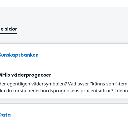
e sidor
Kunskapsbanken
MHIs väderprognoser
der egentligen vädersymbolen? Vad avser ”känns som”-tem
ka du förstå nederbördsprognosens procentsiffror? I denna
Data