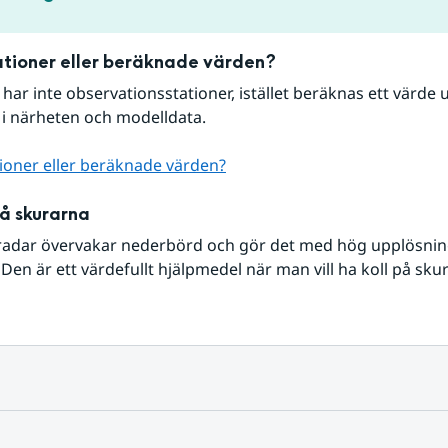
tioner eller beräknade värden?
r har inte observationsstationer, istället beräknas ett värde u
 i närheten och modelldata.
ioner eller beräknade värden?
på skurarna
radar övervakar nederbörd och gör det med hög upplösning 
Den är ett värdefullt hjälpmedel när man vill ha koll på sku