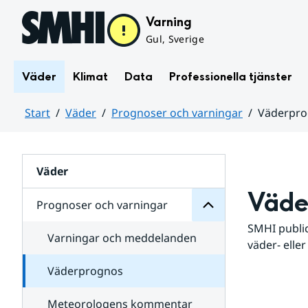
Hoppa till sidans innehåll
Varning
Gul, Sverige
Väder
Klimat
Data
Professionella tjänster
Start
Väder
Prognoser och varningar
Väderpr
varningar
och
Huvudinnehåll
Prognoser
för
Undersidor
Väder
Väde
Prognoser och varningar
SMHI public
Varningar och meddelanden
väder- eller
Väderprognos
Meteorologens kommentar