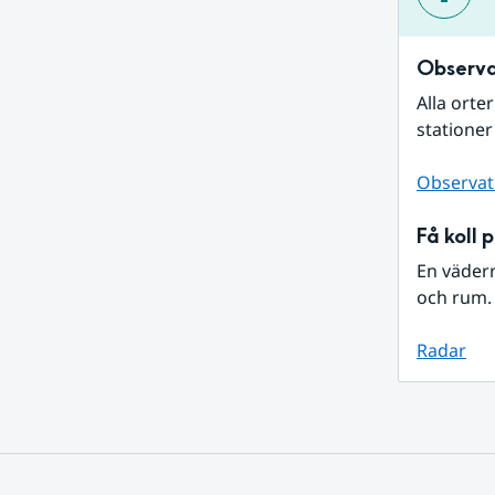
Observa
Alla orte
stationer
Observat
Få koll 
En väder
och rum. 
Radar