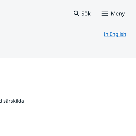
Sök
Meny
In English
 särskilda 