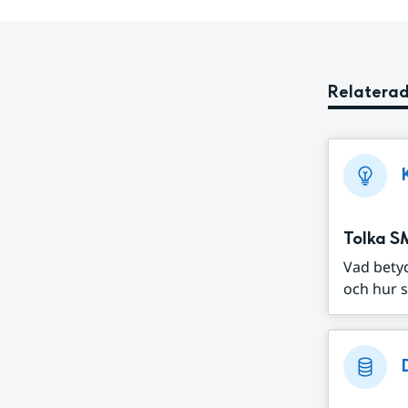
Relaterad
Tolka S
Vad bety
och hur s