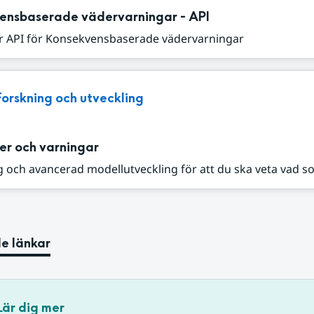
ensbaserade vädervarningar - API
r API för Konsekvensbaserade vädervarningar
Forskning och utveckling
er och varningar
 och avancerad modellutveckling för att du ska veta vad s
e länkar
Lär dig mer