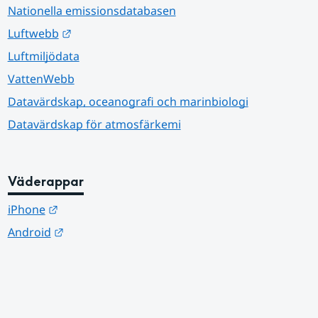
Nationella emissionsdatabasen
Länk till annan webbplats.
Luftwebb
Luftmiljödata
VattenWebb
Datavärdskap, oceanografi och marinbiologi
Datavärdskap för atmosfärkemi
Väderappar
Länk till annan webbplats.
iPhone
Länk till annan webbplats.
Android