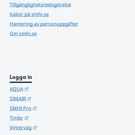
Tillgänglighetsredogörelse
Kakor på smhi.se
Hantering av personuppgifter
Om smhi.se
Logga in
Länk till annan webbplats.
AQUA
Länk till annan webbplats.
SIMAIR
Länk till annan webbplats.
SMHI Pro
Länk till annan webbplats.
Timbr
Länk till annan webbplats.
Vinterväg