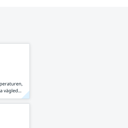
peraturen,
 vägled...