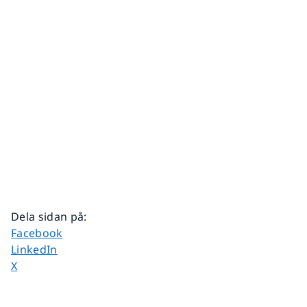
Dela sidan på
:
Dela sidan på
Facebook
Dela sidan på
LinkedIn
Dela sidan på
X