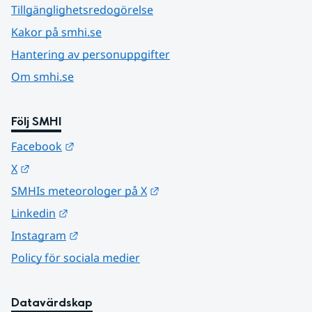
Tillgänglighetsredogörelse
Kakor på smhi.se
Hantering av personuppgifter
Om smhi.se
Följ SMHI
Länk till annan webbplats.
Facebook
Länk till annan webbplats.
X
Länk till annan webbplats.
SMHIs meteorologer på X
Länk till annan webbplats.
Linkedin
Länk till annan webbplats.
Instagram
Policy för sociala medier
Datavärdskap