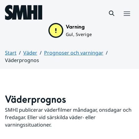
Hoppa till sidans innehåll
Meny
Varning
Gul, Sverige
Start
Väder
Prognoser och varningar
Väderprognos
Huvudinnehåll
Väderprognos
SMHI publicerar väderfilmer måndagar, onsdagar och 
fredagar. Eller vid särskilda väder- eller 
varningssituationer.