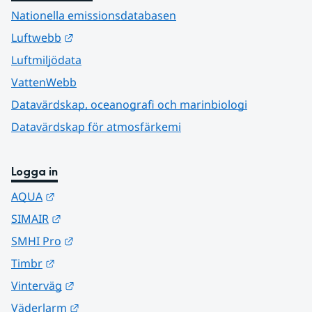
Nationella emissionsdatabasen
Länk till annan webbplats.
Luftwebb
Luftmiljödata
VattenWebb
Datavärdskap, oceanografi och marinbiologi
Datavärdskap för atmosfärkemi
Logga in
Länk till annan webbplats.
AQUA
Länk till annan webbplats.
SIMAIR
Länk till annan webbplats.
SMHI Pro
Länk till annan webbplats.
Timbr
Länk till annan webbplats.
Vinterväg
Länk till annan webbplats.
Väderlarm