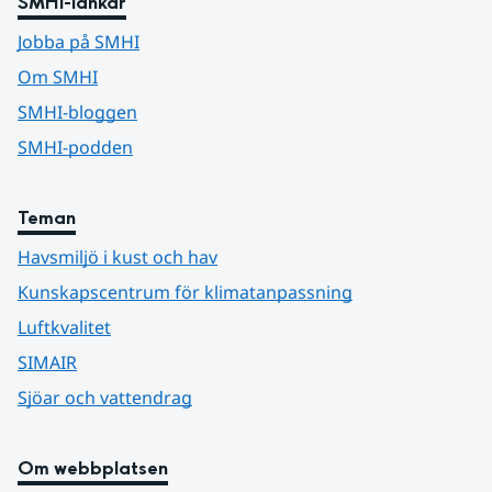
SMHI-länkar
Jobba på SMHI
Om SMHI
SMHI-bloggen
SMHI-podden
Teman
Havsmiljö i kust och hav
Kunskapscentrum för klimatanpassning
Luftkvalitet
SIMAIR
Sjöar och vattendrag
Om webbplatsen