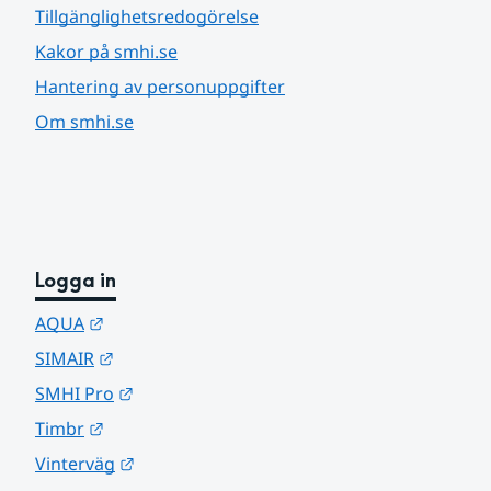
Tillgänglighetsredogörelse
Kakor på smhi.se
Hantering av personuppgifter
Om smhi.se
Logga in
Länk till annan webbplats.
AQUA
Länk till annan webbplats.
SIMAIR
Länk till annan webbplats.
SMHI Pro
Länk till annan webbplats.
Timbr
Länk till annan webbplats.
Vinterväg