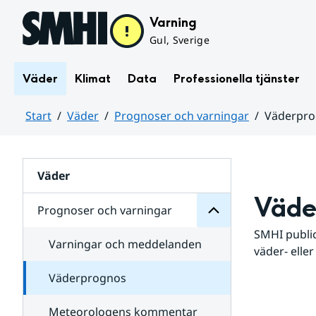
Hoppa till sidans innehåll
Varning
Gul, Sverige
Väder
Klimat
Data
Professionella tjänster
Start
Väder
Prognoser och varningar
Väderpr
varningar
och
Huvudinnehåll
Prognoser
för
Undersidor
Väder
Väde
Prognoser och varningar
SMHI public
Varningar och meddelanden
väder- eller
Väderprognos
Meteorologens kommentar