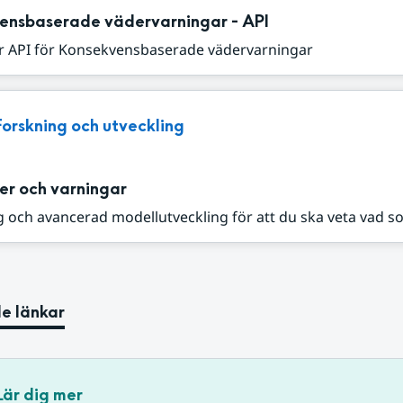
ensbaserade vädervarningar - API
r API för Konsekvensbaserade vädervarningar
Forskning och utveckling
er och varningar
 och avancerad modellutveckling för att du ska veta vad s
e länkar
Lär dig mer