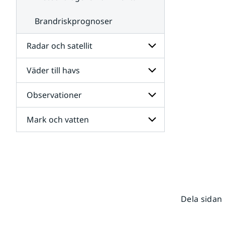
Brandriskprognoser
Radar och satellit
Väder till havs
Undersidor
för
Radar
Observationer
Undersidor
och
för
satellit
Väder
Mark och vatten
Undersidor
till
för
havs
Observationer
Undersidor
för
Mark
och
vatten
Dela sidan