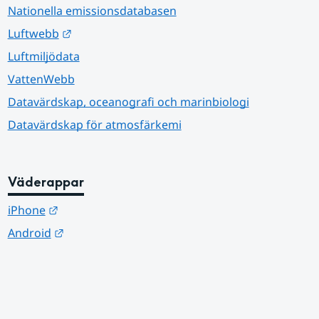
Nationella emissionsdatabasen
Länk till annan webbplats.
Luftwebb
Luftmiljödata
VattenWebb
Datavärdskap, oceanografi och marinbiologi
Datavärdskap för atmosfärkemi
Väderappar
Länk till annan webbplats.
iPhone
Länk till annan webbplats.
Android