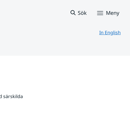
Sök
Meny
In English
 särskilda 