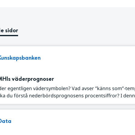
e sidor
Kunskapsbanken
MHIs väderprognoser
der egentligen vädersymbolen? Vad avser ”känns som”-tem
ka du förstå nederbördsprognosens procentsiffror? I denna
Data