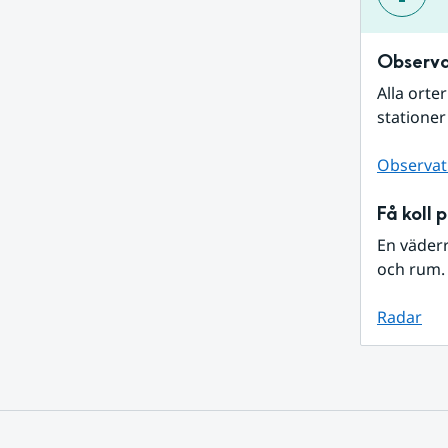
Observa
Alla orte
stationer
Observat
Få koll 
En väder
och rum. 
Radar