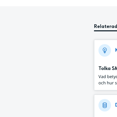
Relaterad
Tolka S
Vad bety
och hur s