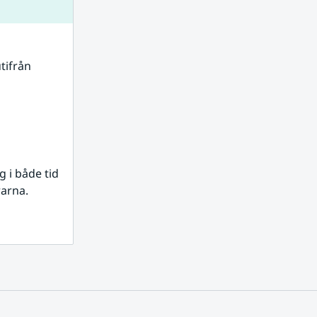
tifrån 
i både tid 
rarna.