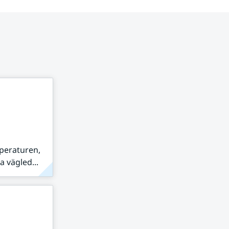
peraturen,
 vägled...