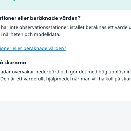
tioner eller beräknade värden?
r har inte observationsstationer, istället beräknas ett värde u
 i närheten och modelldata.
ioner eller beräknade värden?
på skurarna
radar övervakar nederbörd och gör det med hög upplösning 
Den är ett värdefullt hjälpmedel när man vill ha koll på sku