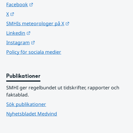
Länk till annan webbplats.
Facebook
Länk till annan webbplats.
X
Länk till annan webbplats.
SMHIs meteorologer på X
Länk till annan webbplats.
Linkedin
Länk till annan webbplats.
Instagram
Policy för sociala medier
Publikationer
SMHI ger regelbundet ut tidskrifter, rapporter och 
faktablad.
Sök publikationer
Nyhetsbladet Medvind