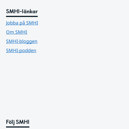
SMHI-länkar
Jobba på SMHI
Om SMHI
SMHI-bloggen
SMHI-podden
Följ SMHI