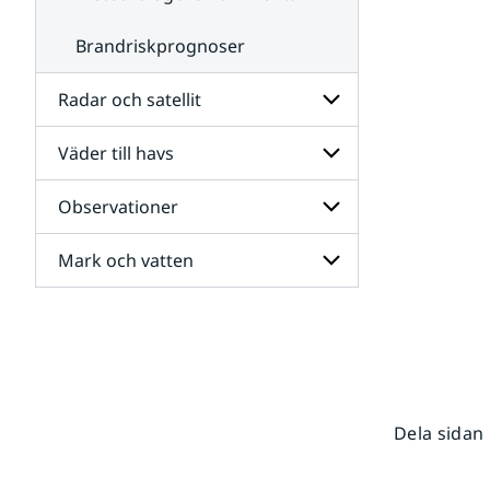
Brandriskprognoser
Radar och satellit
Väder till havs
Undersidor
för
Radar
Observationer
Undersidor
och
för
satellit
Väder
Mark och vatten
Undersidor
till
för
havs
Observationer
Undersidor
för
Mark
och
vatten
Dela sidan