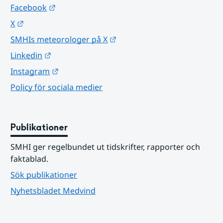
Länk till annan webbplats.
Facebook
Länk till annan webbplats.
X
Länk till annan webbplats.
SMHIs meteorologer på X
Länk till annan webbplats.
Linkedin
Länk till annan webbplats.
Instagram
Policy för sociala medier
Publikationer
SMHI ger regelbundet ut tidskrifter, rapporter och 
faktablad.
Sök publikationer
Nyhetsbladet Medvind