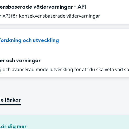
ensbaserade vädervarningar - API
r API för Konsekvensbaserade vädervarningar
Forskning och utveckling
er och varningar
 och avancerad modellutveckling för att du ska veta vad s
e länkar
Lär dig mer