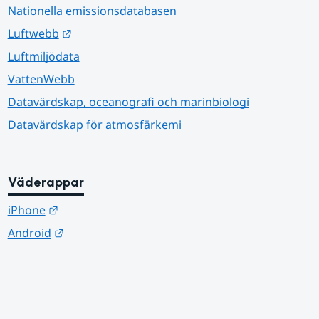
Nationella emissionsdatabasen
Länk till annan webbplats.
Luftwebb
Luftmiljödata
VattenWebb
Datavärdskap, oceanografi och marinbiologi
Datavärdskap för atmosfärkemi
Väderappar
Länk till annan webbplats.
iPhone
Länk till annan webbplats.
Android