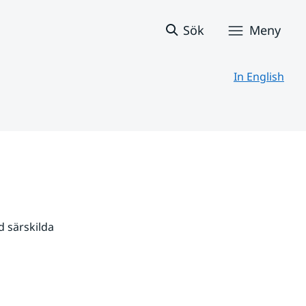
Sök
Meny
In English
 särskilda 