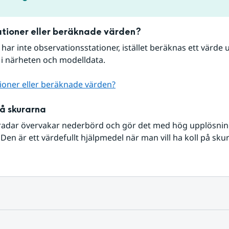
tioner eller beräknade värden?
r har inte observationsstationer, istället beräknas ett värde u
 i närheten och modelldata.
ioner eller beräknade värden?
på skurarna
radar övervakar nederbörd och gör det med hög upplösning 
Den är ett värdefullt hjälpmedel när man vill ha koll på sku