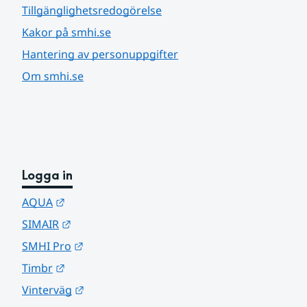
Tillgänglighetsredogörelse
Kakor på smhi.se
Hantering av personuppgifter
Om smhi.se
Logga in
Länk till annan webbplats.
AQUA
Länk till annan webbplats.
SIMAIR
Länk till annan webbplats.
SMHI Pro
Länk till annan webbplats.
Timbr
Länk till annan webbplats.
Vinterväg