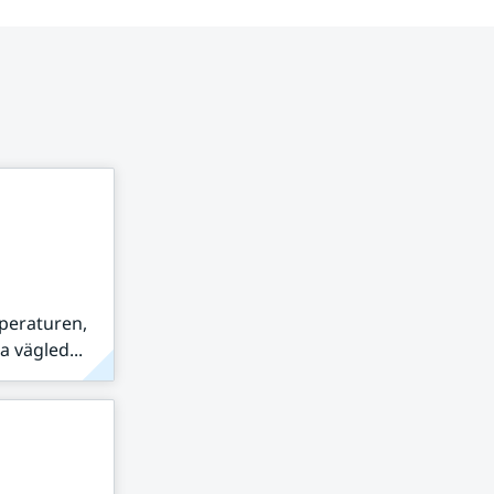
peraturen,
 vägled...