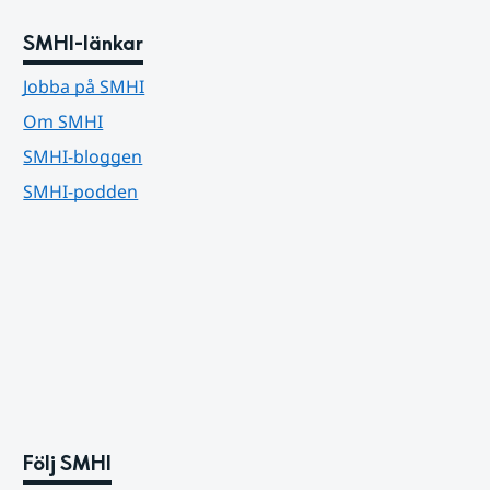
SMHI-länkar
Jobba på SMHI
Om SMHI
SMHI-bloggen
SMHI-podden
Följ SMHI