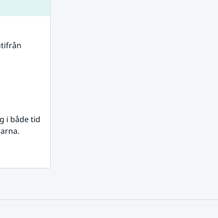
tifrån 
i både tid 
rarna.