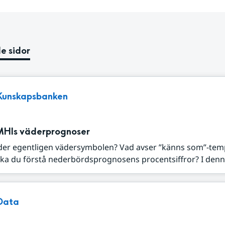
e sidor
Kunskapsbanken
MHIs väderprognoser
der egentligen vädersymbolen? Vad avser ”känns som”-tem
ka du förstå nederbördsprognosens procentsiffror? I denna
Data