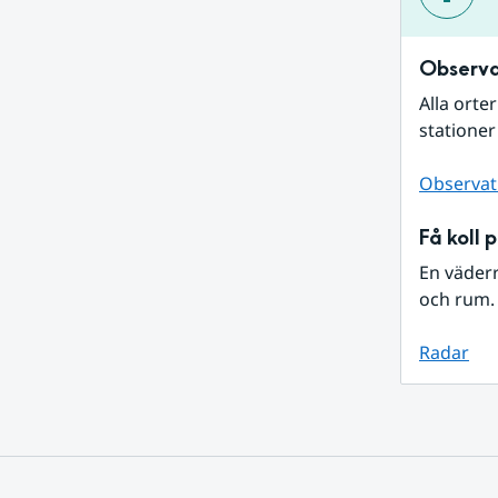
Observa
Alla orte
stationer
Observat
Få koll 
En väder
och rum. 
Radar