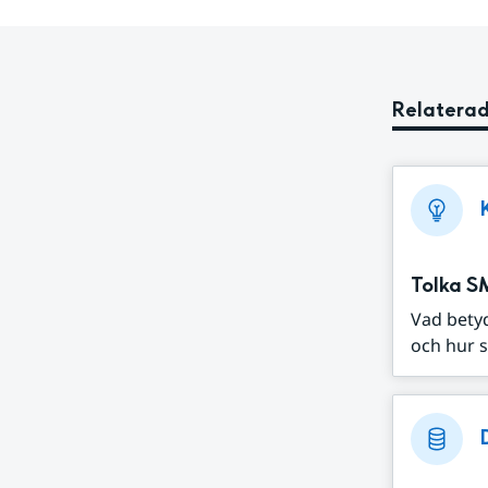
Relaterad
Tolka S
Vad bety
och hur s