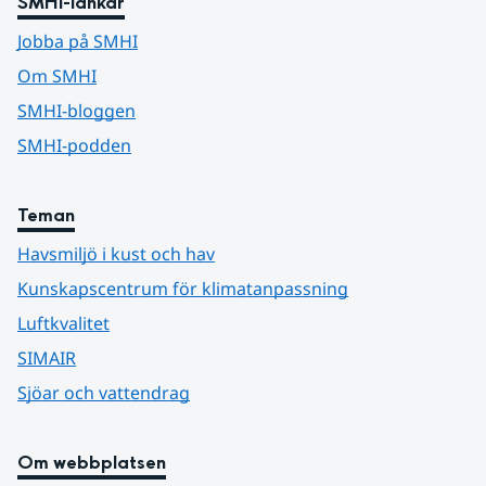
SMHI-länkar
Jobba på SMHI
Om SMHI
SMHI-bloggen
SMHI-podden
Teman
Havsmiljö i kust och hav
Kunskapscentrum för klimatanpassning
Luftkvalitet
SIMAIR
Sjöar och vattendrag
Om webbplatsen