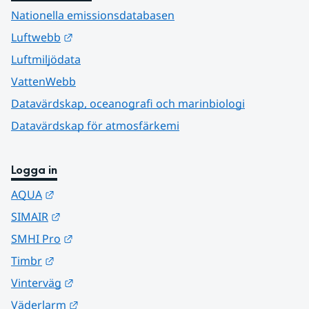
Nationella emissionsdatabasen
Länk till annan webbplats.
Luftwebb
Luftmiljödata
VattenWebb
Datavärdskap, oceanografi och marinbiologi
Datavärdskap för atmosfärkemi
Logga in
Länk till annan webbplats.
AQUA
Länk till annan webbplats.
SIMAIR
Länk till annan webbplats.
SMHI Pro
Länk till annan webbplats.
Timbr
Länk till annan webbplats.
Vinterväg
Länk till annan webbplats.
Väderlarm