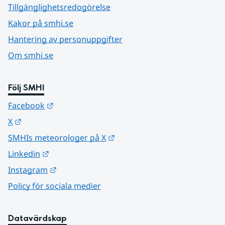
Tillgänglighetsredogörelse
Kakor på smhi.se
Hantering av personuppgifter
Om smhi.se
Följ SMHI
Länk till annan webbplats.
Facebook
Länk till annan webbplats.
X
Länk till annan webbplats.
SMHIs meteorologer på X
Länk till annan webbplats.
Linkedin
Länk till annan webbplats.
Instagram
Policy för sociala medier
Datavärdskap