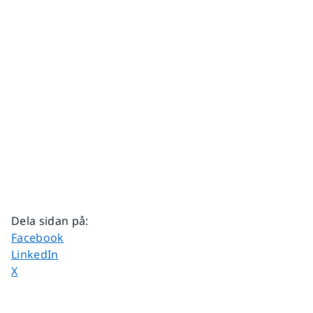
Dela sidan på
:
Dela sidan på
Facebook
Dela sidan på
LinkedIn
Dela sidan på
X