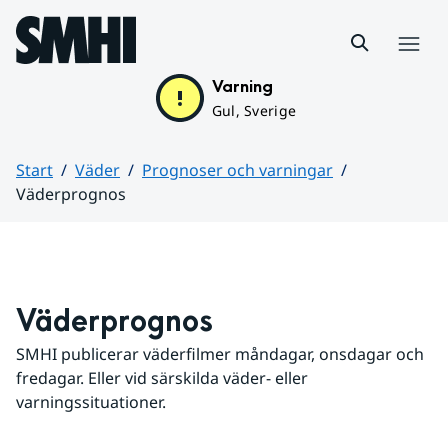
Hoppa till sidans innehåll
Meny
Varning
Gul, Sverige
Start
Väder
Prognoser och varningar
Väderprognos
Huvudinnehåll
Väderprognos
SMHI publicerar väderfilmer måndagar, onsdagar och 
fredagar. Eller vid särskilda väder- eller 
varningssituationer.