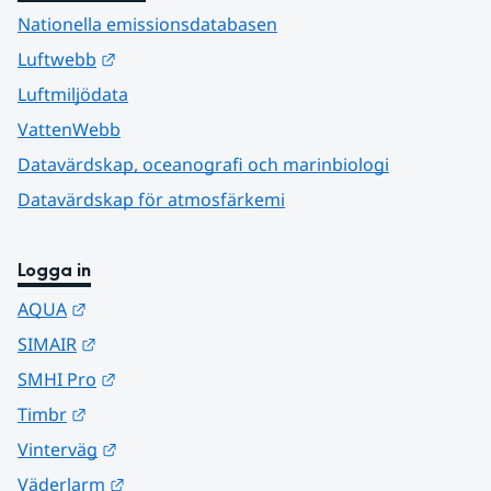
Nationella emissionsdatabasen
Länk till annan webbplats.
Luftwebb
Luftmiljödata
VattenWebb
Datavärdskap, oceanografi och marinbiologi
Datavärdskap för atmosfärkemi
Logga in
Länk till annan webbplats.
AQUA
Länk till annan webbplats.
SIMAIR
Länk till annan webbplats.
SMHI Pro
Länk till annan webbplats.
Timbr
Länk till annan webbplats.
Vinterväg
Länk till annan webbplats.
Väderlarm