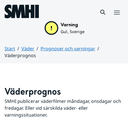
Hoppa till sidans innehåll
Meny
Varning
Gul, Sverige
Start
Väder
Prognoser och varningar
Väderprognos
Huvudinnehåll
Väderprognos
SMHI publicerar väderfilmer måndagar, onsdagar och 
fredagar. Eller vid särskilda väder- eller 
varningssituationer.