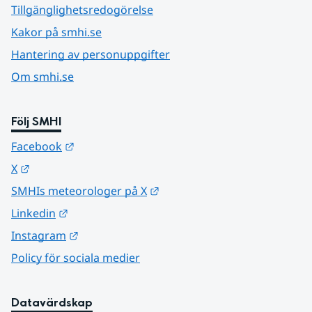
Tillgänglighetsredogörelse
Kakor på smhi.se
Hantering av personuppgifter
Om smhi.se
Följ SMHI
Länk till annan webbplats.
Facebook
Länk till annan webbplats.
X
Länk till annan webbplats.
SMHIs meteorologer på X
Länk till annan webbplats.
Linkedin
Länk till annan webbplats.
Instagram
Policy för sociala medier
Datavärdskap