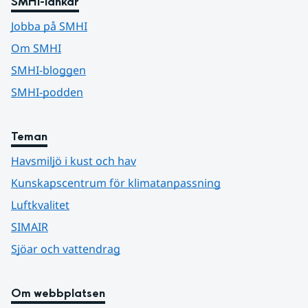
SMHI-länkar
Jobba på SMHI
Om SMHI
SMHI-bloggen
SMHI-podden
Teman
Havsmiljö i kust och hav
Kunskapscentrum för klimatanpassning
Luftkvalitet
SIMAIR
Sjöar och vattendrag
Om webbplatsen