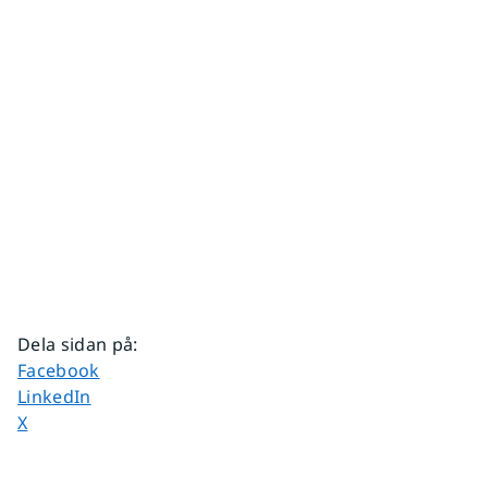
Dela sidan på
:
Dela sidan på
Facebook
Dela sidan på
LinkedIn
Dela sidan på
X