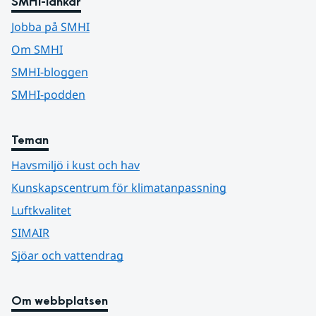
SMHI-länkar
Jobba på SMHI
Om SMHI
SMHI-bloggen
SMHI-podden
Teman
Havsmiljö i kust och hav
Kunskapscentrum för klimatanpassning
Luftkvalitet
SIMAIR
Sjöar och vattendrag
Om webbplatsen