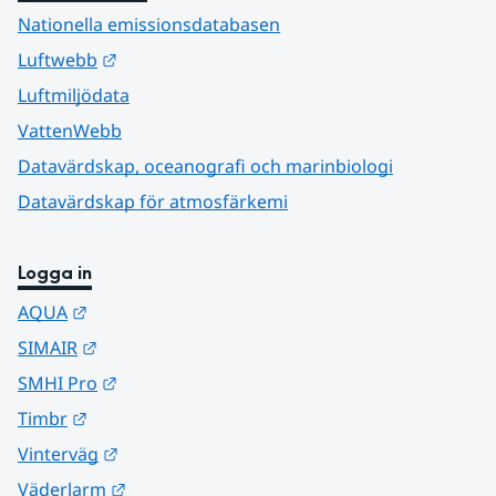
Nationella emissionsdatabasen
Länk till annan webbplats.
Luftwebb
Luftmiljödata
VattenWebb
Datavärdskap, oceanografi och marinbiologi
Datavärdskap för atmosfärkemi
Logga in
Länk till annan webbplats.
AQUA
Länk till annan webbplats.
SIMAIR
Länk till annan webbplats.
SMHI Pro
Länk till annan webbplats.
Timbr
Länk till annan webbplats.
Vinterväg
Länk till annan webbplats.
Väderlarm