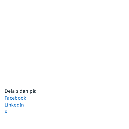
Dela sidan på
:
Dela sidan på
Facebook
Dela sidan på
LinkedIn
Dela sidan på
X