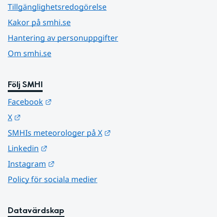
Tillgänglighetsredogörelse
Kakor på smhi.se
Hantering av personuppgifter
Om smhi.se
Följ SMHI
Länk till annan webbplats.
Facebook
Länk till annan webbplats.
X
Länk till annan webbplats.
SMHIs meteorologer på X
Länk till annan webbplats.
Linkedin
Länk till annan webbplats.
Instagram
Policy för sociala medier
Datavärdskap