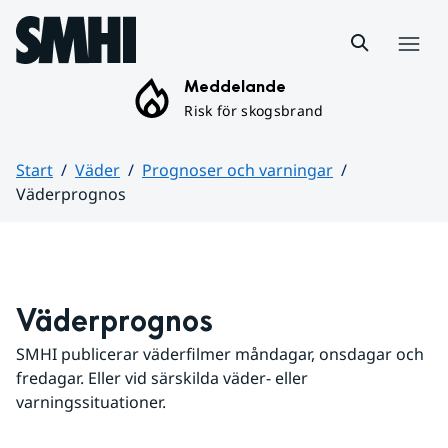
Hoppa till sidans innehåll
Meny
Meddelande
Risk för skogsbrand
Start
Väder
Prognoser och varningar
Väderprognos
Huvudinnehåll
Väderprognos
SMHI publicerar väderfilmer måndagar, onsdagar och 
fredagar. Eller vid särskilda väder- eller 
varningssituationer.