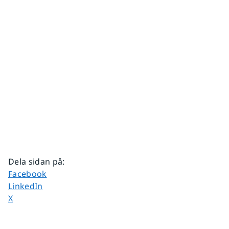
Dela sidan på
:
Dela sidan på
Facebook
Dela sidan på
LinkedIn
Dela sidan på
X