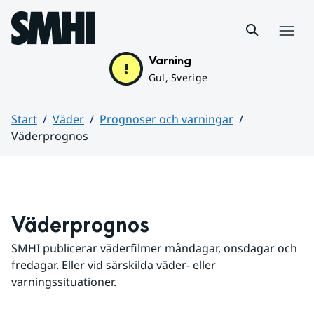
Hoppa till sidans innehåll
Meny
Varning
Gul, Sverige
Start
Väder
Prognoser och varningar
Väderprognos
Huvudinnehåll
Väderprognos
SMHI publicerar väderfilmer måndagar, onsdagar och 
fredagar. Eller vid särskilda väder- eller 
varningssituationer.