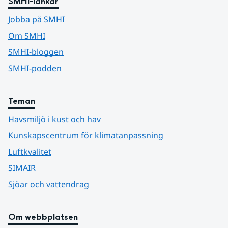
SMHI-länkar
Jobba på SMHI
Om SMHI
SMHI-bloggen
SMHI-podden
Teman
Havsmiljö i kust och hav
Kunskapscentrum för klimatanpassning
Luftkvalitet
SIMAIR
Sjöar och vattendrag
Om webbplatsen