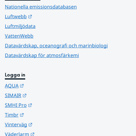
Nationella emissionsdatabasen
Länk till annan webbplats.
Luftwebb
Luftmiljödata
VattenWebb
Datavärdskap, oceanografi och marinbiologi
Datavärdskap för atmosfärkemi
Logga in
Länk till annan webbplats.
AQUA
Länk till annan webbplats.
SIMAIR
Länk till annan webbplats.
SMHI Pro
Länk till annan webbplats.
Timbr
Länk till annan webbplats.
Vinterväg
Länk till annan webbplats.
Väderlarm