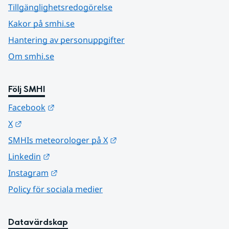
Tillgänglighetsredogörelse
Kakor på smhi.se
Hantering av personuppgifter
Om smhi.se
Följ SMHI
Länk till annan webbplats.
Facebook
Länk till annan webbplats.
X
Länk till annan webbplats.
SMHIs meteorologer på X
Länk till annan webbplats.
Linkedin
Länk till annan webbplats.
Instagram
Policy för sociala medier
Datavärdskap