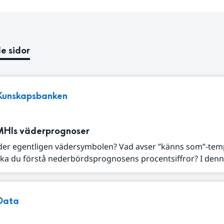
e sidor
Kunskapsbanken
MHIs väderprognoser
der egentligen vädersymbolen? Vad avser ”känns som”-tem
ka du förstå nederbördsprognosens procentsiffror? I denna
Data