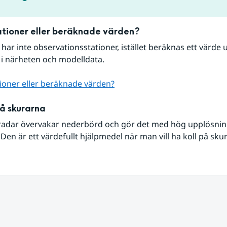
tioner eller beräknade värden?
r har inte observationsstationer, istället beräknas ett värde u
 i närheten och modelldata.
ioner eller beräknade värden?
på skurarna
radar övervakar nederbörd och gör det med hög upplösning 
Den är ett värdefullt hjälpmedel när man vill ha koll på sku