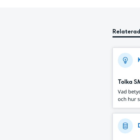
Relaterad
Tolka S
Vad bety
och hur s