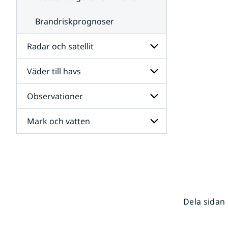
Brandriskprognoser
Radar och satellit
Väder till havs
Undersidor
för
Radar
Observationer
Undersidor
och
för
satellit
Väder
Mark och vatten
Undersidor
till
för
havs
Observationer
Undersidor
för
Mark
och
vatten
Dela sidan