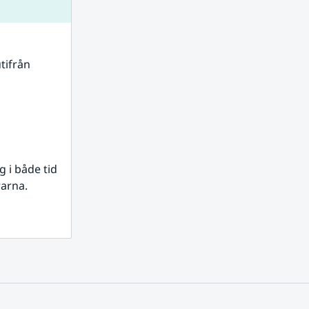
tifrån 
i både tid 
rarna.