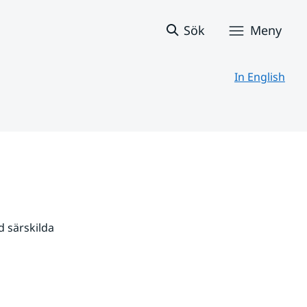
Sök
Meny
In English
 särskilda 