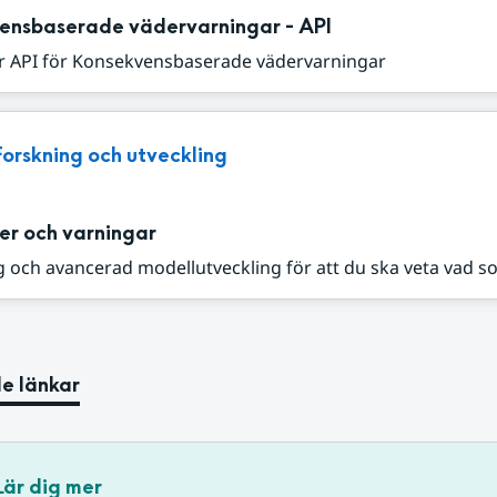
ensbaserade vädervarningar - API
r API för Konsekvensbaserade vädervarningar
Forskning och utveckling
er och varningar
 och avancerad modellutveckling för att du ska veta vad s
e länkar
Lär dig mer