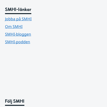
SMHI-länkar
Jobba på SMHI
Om SMHI
SMHI-bloggen
SMHI-podden
Följ SMHI