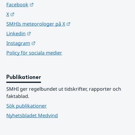
Länk till annan webbplats.
Facebook
Länk till annan webbplats.
X
Länk till annan webbplats.
SMHIs meteorologer på X
Länk till annan webbplats.
Linkedin
Länk till annan webbplats.
Instagram
Policy för sociala medier
Publikationer
SMHI ger regelbundet ut tidskrifter, rapporter och 
faktablad.
Sök publikationer
Nyhetsbladet Medvind