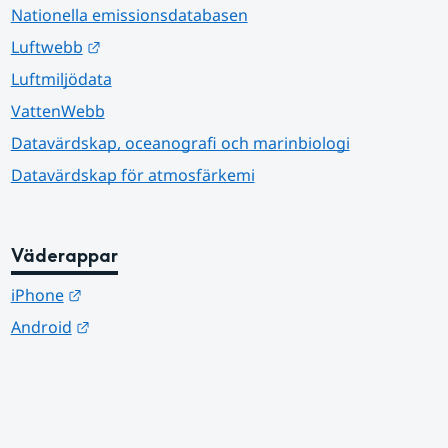
Nationella emissionsdatabasen
Länk till annan webbplats.
Luftwebb
Luftmiljödata
VattenWebb
Datavärdskap, oceanografi och marinbiologi
Datavärdskap för atmosfärkemi
Väderappar
Länk till annan webbplats.
iPhone
Länk till annan webbplats.
Android