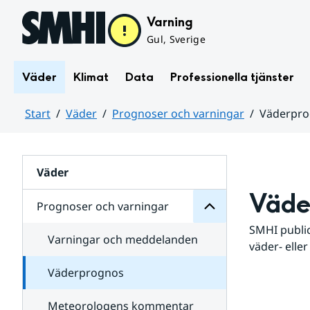
Hoppa till sidans innehåll
Varning
Gul, Sverige
Väder
Klimat
Data
Professionella tjänster
Start
Väder
Prognoser och varningar
Väderpr
varningar
och
Huvudinnehåll
Prognoser
för
Undersidor
Väder
Väde
Prognoser och varningar
SMHI public
Varningar och meddelanden
väder- eller
Väderprognos
Meteorologens kommentar