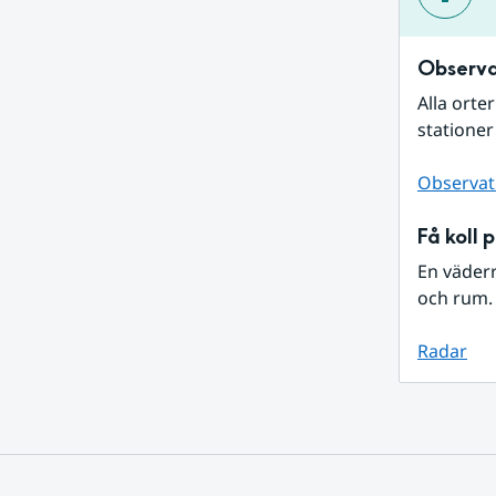
Observa
Alla orte
stationer
Observat
Få koll 
En väder
och rum. 
Radar