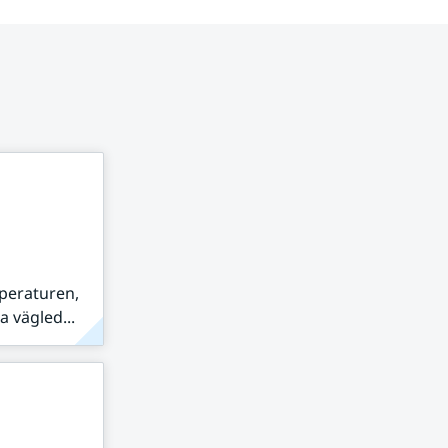
peraturen,
 vägled...