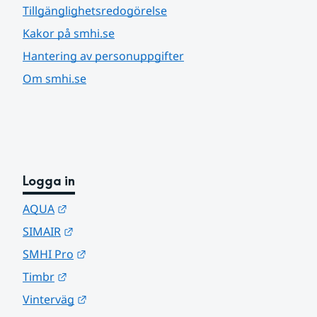
Tillgänglighetsredogörelse
Kakor på smhi.se
Hantering av personuppgifter
Om smhi.se
Logga in
Länk till annan webbplats.
AQUA
Länk till annan webbplats.
SIMAIR
Länk till annan webbplats.
SMHI Pro
Länk till annan webbplats.
Timbr
Länk till annan webbplats.
Vinterväg