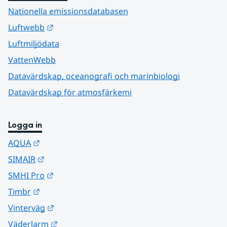
Nationella emissionsdatabasen
Länk till annan webbplats.
Luftwebb
Luftmiljödata
VattenWebb
Datavärdskap, oceanografi och marinbiologi
Datavärdskap för atmosfärkemi
Logga in
Länk till annan webbplats.
AQUA
Länk till annan webbplats.
SIMAIR
Länk till annan webbplats.
SMHI Pro
Länk till annan webbplats.
Timbr
Länk till annan webbplats.
Vinterväg
Länk till annan webbplats.
Väderlarm