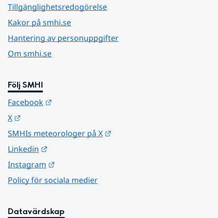
Tillgänglighetsredogörelse
Kakor på smhi.se
Hantering av personuppgifter
Om smhi.se
Följ SMHI
Länk till annan webbplats.
Facebook
Länk till annan webbplats.
X
Länk till annan webbplats.
SMHIs meteorologer på X
Länk till annan webbplats.
Linkedin
Länk till annan webbplats.
Instagram
Policy för sociala medier
Datavärdskap