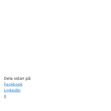
Dela sidan på
:
Dela sidan på
Facebook
Dela sidan på
LinkedIn
Dela sidan på
X