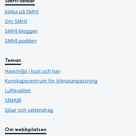
SMHI-länkar
Jobba på SMHI
Om SMHI
SMHI-bloggen
SMHI-podden
Teman
Havsmiljö i kust och hav
Kunskapscentrum för klimatanpassning
Luftkvalitet
SIMAIR
Sjöar och vattendrag
Om webbplatsen