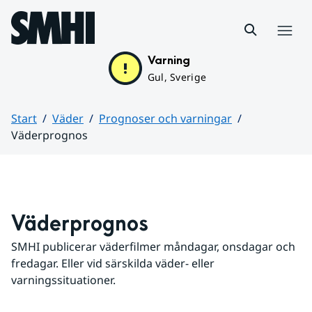
Hoppa till sidans innehåll
Meny
Varning
Gul, Sverige
Start
Väder
Prognoser och varningar
Väderprognos
Huvudinnehåll
Väderprognos
SMHI publicerar väderfilmer måndagar, onsdagar och 
fredagar. Eller vid särskilda väder- eller 
varningssituationer.