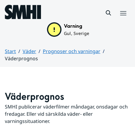
Hoppa till sidans innehåll
Meny
Varning
Gul, Sverige
Start
Väder
Prognoser och varningar
Väderprognos
Huvudinnehåll
Väderprognos
SMHI publicerar väderfilmer måndagar, onsdagar och 
fredagar. Eller vid särskilda väder- eller 
varningssituationer.