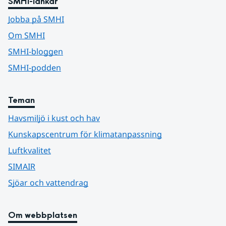
SMHI-länkar
Jobba på SMHI
Om SMHI
SMHI-bloggen
SMHI-podden
Teman
Havsmiljö i kust och hav
Kunskapscentrum för klimatanpassning
Luftkvalitet
SIMAIR
Sjöar och vattendrag
Om webbplatsen