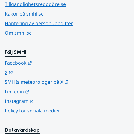
Tillgänglighetsredogörelse
Kakor på smhi.se
Hantering av personuppgifter
Om smhi.se
Följ SMHI
Länk till annan webbplats.
Facebook
Länk till annan webbplats.
X
Länk till annan webbplats.
SMHIs meteorologer på X
Länk till annan webbplats.
Linkedin
Länk till annan webbplats.
Instagram
Policy för sociala medier
Datavärdskap