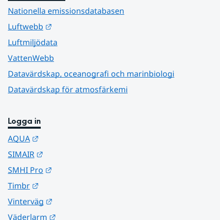
Nationella emissionsdatabasen
Länk till annan webbplats.
Luftwebb
Luftmiljödata
VattenWebb
Datavärdskap, oceanografi och marinbiologi
Datavärdskap för atmosfärkemi
Logga in
Länk till annan webbplats.
AQUA
Länk till annan webbplats.
SIMAIR
Länk till annan webbplats.
SMHI Pro
Länk till annan webbplats.
Timbr
Länk till annan webbplats.
Vinterväg
Länk till annan webbplats.
Väderlarm