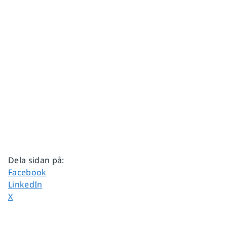
Dela sidan på
:
Dela sidan på
Facebook
Dela sidan på
LinkedIn
Dela sidan på
X