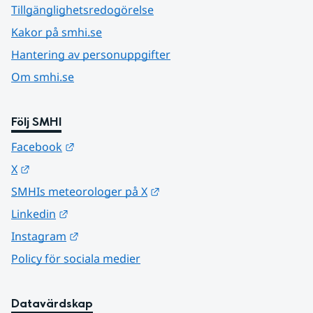
Tillgänglighetsredogörelse
Kakor på smhi.se
Hantering av personuppgifter
Om smhi.se
Följ SMHI
Länk till annan webbplats.
Facebook
Länk till annan webbplats.
X
Länk till annan webbplats.
SMHIs meteorologer på X
Länk till annan webbplats.
Linkedin
Länk till annan webbplats.
Instagram
Policy för sociala medier
Datavärdskap