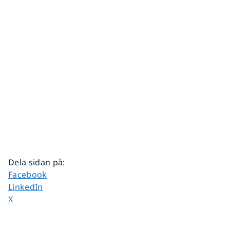
Dela sidan på
:
Dela sidan på
Facebook
Dela sidan på
LinkedIn
Dela sidan på
X