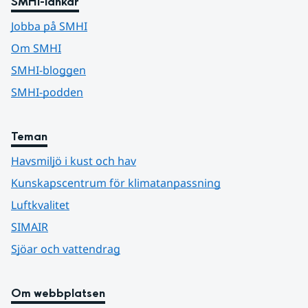
SMHI-länkar
Jobba på SMHI
Om SMHI
SMHI-bloggen
SMHI-podden
Teman
Havsmiljö i kust och hav
Kunskapscentrum för klimatanpassning
Luftkvalitet
SIMAIR
Sjöar och vattendrag
Om webbplatsen