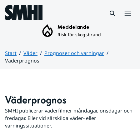
Hoppa till sidans innehåll
Meny
Meddelande
Risk för skogsbrand
Start
Väder
Prognoser och varningar
Väderprognos
Huvudinnehåll
Väderprognos
SMHI publicerar väderfilmer måndagar, onsdagar och 
fredagar. Eller vid särskilda väder- eller 
varningssituationer.