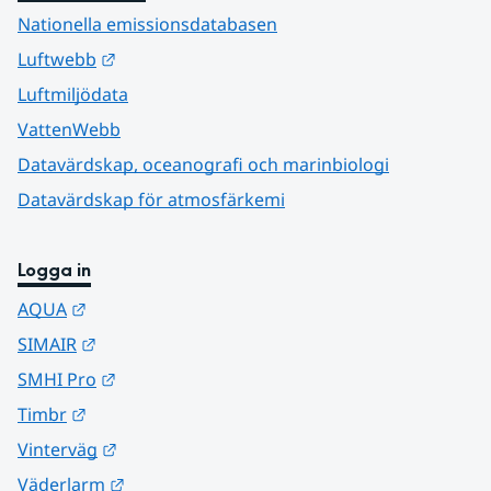
Nationella emissionsdatabasen
Länk till annan webbplats.
Luftwebb
Luftmiljödata
VattenWebb
Datavärdskap, oceanografi och marinbiologi
Datavärdskap för atmosfärkemi
Logga in
Länk till annan webbplats.
AQUA
Länk till annan webbplats.
SIMAIR
Länk till annan webbplats.
SMHI Pro
Länk till annan webbplats.
Timbr
Länk till annan webbplats.
Vinterväg
Länk till annan webbplats.
Väderlarm