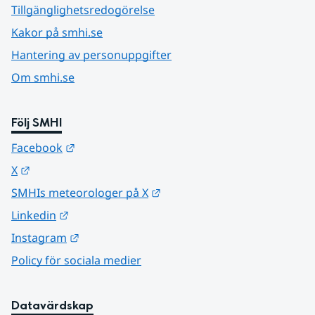
Tillgänglighetsredogörelse
Kakor på smhi.se
Hantering av personuppgifter
Om smhi.se
Följ SMHI
Länk till annan webbplats.
Facebook
Länk till annan webbplats.
X
Länk till annan webbplats.
SMHIs meteorologer på X
Länk till annan webbplats.
Linkedin
Länk till annan webbplats.
Instagram
Policy för sociala medier
Datavärdskap