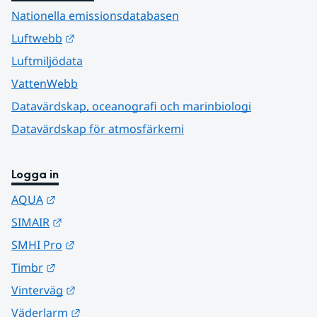
Nationella emissionsdatabasen
Länk till annan webbplats.
Luftwebb
Luftmiljödata
VattenWebb
Datavärdskap, oceanografi och marinbiologi
Datavärdskap för atmosfärkemi
Logga in
Länk till annan webbplats.
AQUA
Länk till annan webbplats.
SIMAIR
Länk till annan webbplats.
SMHI Pro
Länk till annan webbplats.
Timbr
Länk till annan webbplats.
Vinterväg
Länk till annan webbplats.
Väderlarm