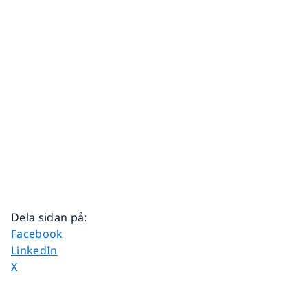
Dela sidan på
:
Dela sidan på
Facebook
Dela sidan på
LinkedIn
Dela sidan på
X