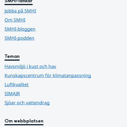
SMHI-länkar
Jobba på SMHI
Om SMHI
SMHI-bloggen
SMHI-podden
Teman
Havsmiljö i kust och hav
Kunskapscentrum för klimatanpassning
Luftkvalitet
SIMAIR
Sjöar och vattendrag
Om webbplatsen