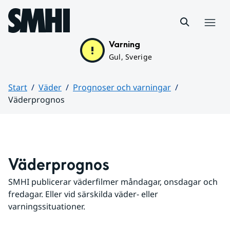
Hoppa till sidans innehåll
Meny
Varning
Gul, Sverige
Start
Väder
Prognoser och varningar
Väderprognos
Huvudinnehåll
Väderprognos
SMHI publicerar väderfilmer måndagar, onsdagar och 
fredagar. Eller vid särskilda väder- eller 
varningssituationer.