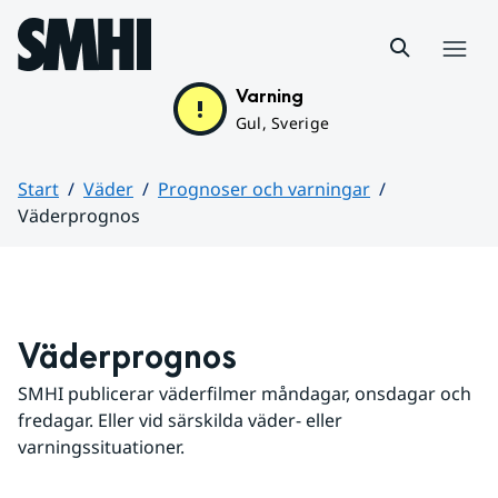
Hoppa till sidans innehåll
Meny
Varning
Gul, Sverige
Start
Väder
Prognoser och varningar
Väderprognos
Huvudinnehåll
Väderprognos
SMHI publicerar väderfilmer måndagar, onsdagar och 
fredagar. Eller vid särskilda väder- eller 
varningssituationer.