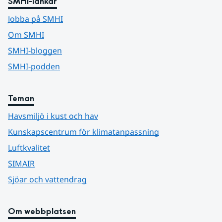
SMHI-länkar
Jobba på SMHI
Om SMHI
SMHI-bloggen
SMHI-podden
Teman
Havsmiljö i kust och hav
Kunskapscentrum för klimatanpassning
Luftkvalitet
SIMAIR
Sjöar och vattendrag
Om webbplatsen