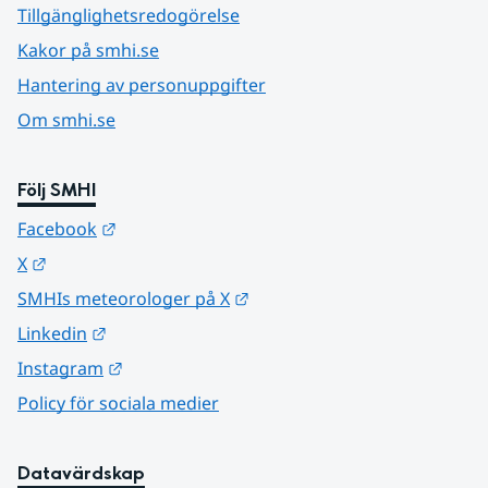
Tillgänglighetsredogörelse
Kakor på smhi.se
Hantering av personuppgifter
Om smhi.se
Följ SMHI
Länk till annan webbplats.
Facebook
Länk till annan webbplats.
X
Länk till annan webbplats.
SMHIs meteorologer på X
Länk till annan webbplats.
Linkedin
Länk till annan webbplats.
Instagram
Policy för sociala medier
Datavärdskap