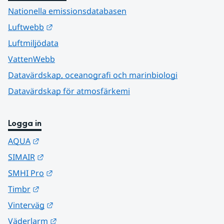
Nationella emissionsdatabasen
Länk till annan webbplats.
Luftwebb
Luftmiljödata
VattenWebb
Datavärdskap, oceanografi och marinbiologi
Datavärdskap för atmosfärkemi
Logga in
Länk till annan webbplats.
AQUA
Länk till annan webbplats.
SIMAIR
Länk till annan webbplats.
SMHI Pro
Länk till annan webbplats.
Timbr
Länk till annan webbplats.
Vinterväg
Länk till annan webbplats.
Väderlarm