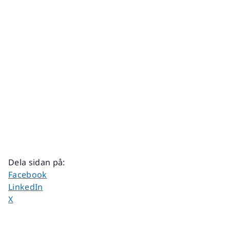
Dela sidan på
:
Dela sidan på
Facebook
Dela sidan på
LinkedIn
Dela sidan på
X