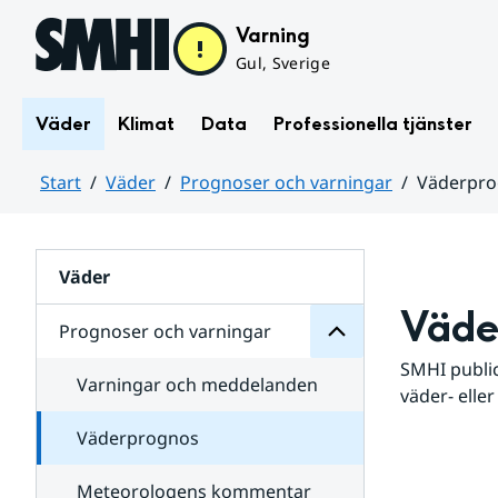
Hoppa till sidans innehåll
Varning
Gul, Sverige
Väder
Klimat
Data
Professionella tjänster
Start
Väder
Prognoser och varningar
Väderpr
varningar
och
Huvudinnehåll
Prognoser
för
Undersidor
Väder
Väde
Prognoser och varningar
SMHI public
Varningar och meddelanden
väder- eller
Väderprognos
Meteorologens kommentar