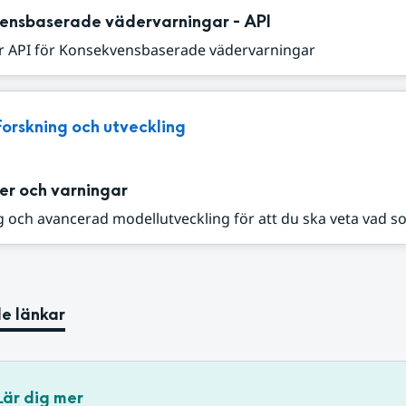
ensbaserade vädervarningar - API
r API för Konsekvensbaserade vädervarningar
Forskning och utveckling
er och varningar
 och avancerad modellutveckling för att du ska veta vad s
e länkar
Lär dig mer