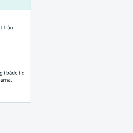
tifrån 
i både tid 
rarna.