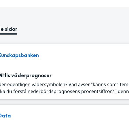
e sidor
Kunskapsbanken
MHIs väderprognoser
der egentligen vädersymbolen? Vad avser ”känns som”-tem
ka du förstå nederbördsprognosens procentsiffror? I denna
Data