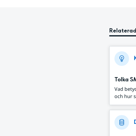
Relaterad
Tolka S
Vad bety
och hur s