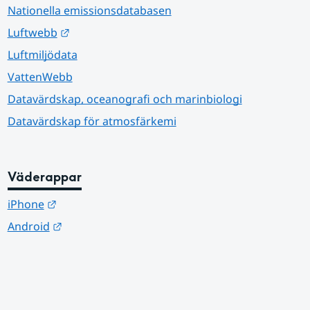
Nationella emissionsdatabasen
Länk till annan webbplats.
Luftwebb
Luftmiljödata
VattenWebb
Datavärdskap, oceanografi och marinbiologi
Datavärdskap för atmosfärkemi
Väderappar
Länk till annan webbplats.
iPhone
Länk till annan webbplats.
Android