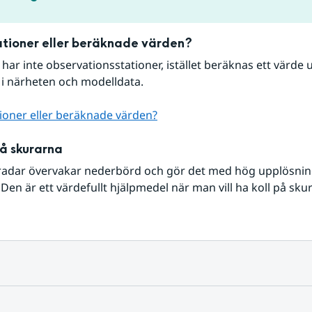
tioner eller beräknade värden?
r har inte observationsstationer, istället beräknas ett värde u
 i närheten och modelldata.
ioner eller beräknade värden?
på skurarna
radar övervakar nederbörd och gör det med hög upplösning 
Den är ett värdefullt hjälpmedel när man vill ha koll på sku