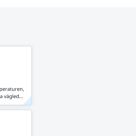
peraturen,
 vägled...