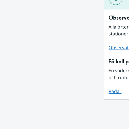
Observa
Alla orte
stationer
Observat
Få koll 
En väder
och rum. 
Radar