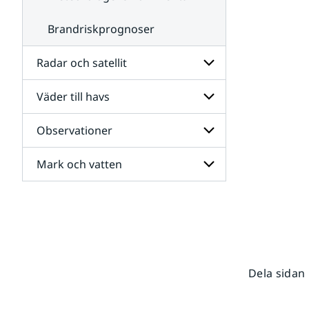
Brandriskprognoser
Radar och satellit
Väder till havs
Undersidor
för
Radar
Observationer
Undersidor
och
för
satellit
Väder
Mark och vatten
Undersidor
till
för
havs
Observationer
Undersidor
för
Mark
och
vatten
Dela sidan