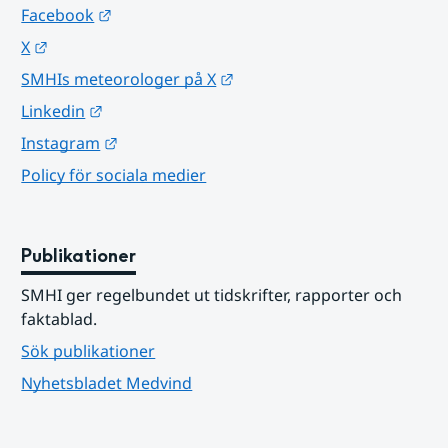
Länk till annan webbplats.
Facebook
Länk till annan webbplats.
X
Länk till annan webbplats.
SMHIs meteorologer på X
Länk till annan webbplats.
Linkedin
Länk till annan webbplats.
Instagram
Policy för sociala medier
Publikationer
SMHI ger regelbundet ut tidskrifter, rapporter och 
faktablad.
Sök publikationer
Nyhetsbladet Medvind