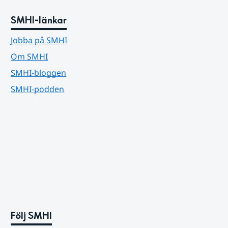
SMHI-länkar
Jobba på SMHI
Om SMHI
SMHI-bloggen
SMHI-podden
Följ SMHI