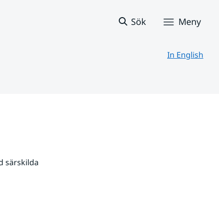
Sök
Meny
In English
 särskilda 