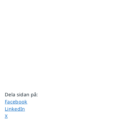
Dela sidan på
:
Dela sidan på
Facebook
Dela sidan på
LinkedIn
Dela sidan på
X