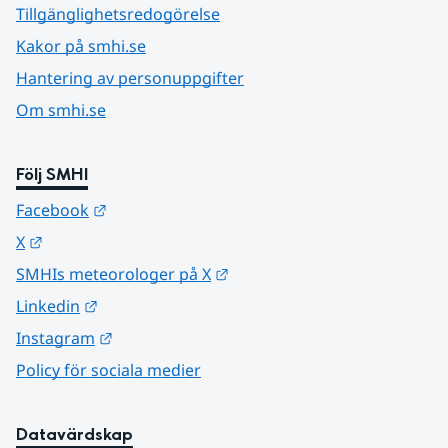
Tillgänglighetsredogörelse
Kakor på smhi.se
Hantering av personuppgifter
Om smhi.se
Följ SMHI
Länk till annan webbplats.
Facebook
Länk till annan webbplats.
X
Länk till annan webbplats.
SMHIs meteorologer på X
Länk till annan webbplats.
Linkedin
Länk till annan webbplats.
Instagram
Policy för sociala medier
Datavärdskap