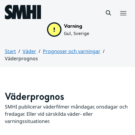
Hoppa till sidans innehåll
Meny
Varning
Gul, Sverige
Start
Väder
Prognoser och varningar
Väderprognos
Huvudinnehåll
Väderprognos
SMHI publicerar väderfilmer måndagar, onsdagar och 
fredagar. Eller vid särskilda väder- eller 
varningssituationer.