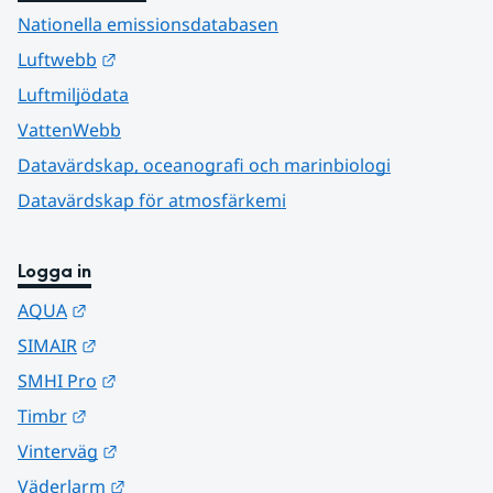
Nationella emissionsdatabasen
Länk till annan webbplats.
Luftwebb
Luftmiljödata
VattenWebb
Datavärdskap, oceanografi och marinbiologi
Datavärdskap för atmosfärkemi
Logga in
Länk till annan webbplats.
AQUA
Länk till annan webbplats.
SIMAIR
Länk till annan webbplats.
SMHI Pro
Länk till annan webbplats.
Timbr
Länk till annan webbplats.
Vinterväg
Länk till annan webbplats.
Väderlarm