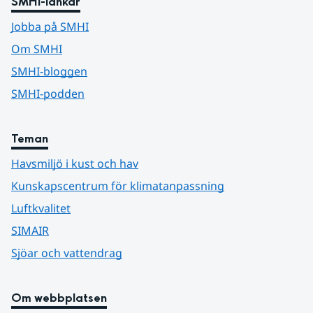
SMHI-länkar
Jobba på SMHI
Om SMHI
SMHI-bloggen
SMHI-podden
Teman
Havsmiljö i kust och hav
Kunskapscentrum för klimatanpassning
Luftkvalitet
SIMAIR
Sjöar och vattendrag
Om webbplatsen