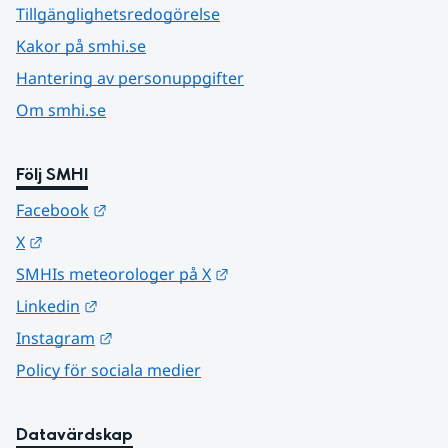
Tillgänglighetsredogörelse
Kakor på smhi.se
Hantering av personuppgifter
Om smhi.se
Följ SMHI
Länk till annan webbplats.
Facebook
Länk till annan webbplats.
X
Länk till annan webbplats.
SMHIs meteorologer på X
Länk till annan webbplats.
Linkedin
Länk till annan webbplats.
Instagram
Policy för sociala medier
Datavärdskap