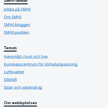
SMHI-länkar
Jobba på SMHI
Om SMHI
SMHI-bloggen
SMHI-podden
Teman
Havsmiljö i kust och hav
Kunskapscentrum för klimatanpassning
Luftkvalitet
SIMAIR
Sjöar och vattendrag
Om webbplatsen