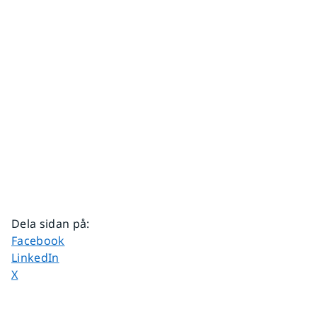
Dela sidan på
:
Dela sidan på
Facebook
Dela sidan på
LinkedIn
Dela sidan på
X