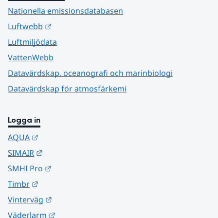
Nationella emissionsdatabasen
Länk till annan webbplats.
Luftwebb
Luftmiljödata
VattenWebb
Datavärdskap, oceanografi och marinbiologi
Datavärdskap för atmosfärkemi
Logga in
Länk till annan webbplats.
AQUA
Länk till annan webbplats.
SIMAIR
Länk till annan webbplats.
SMHI Pro
Länk till annan webbplats.
Timbr
Länk till annan webbplats.
Vinterväg
Länk till annan webbplats.
Väderlarm