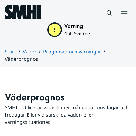
Hoppa till sidans innehåll
Meny
Varning
Gul, Sverige
Start
Väder
Prognoser och varningar
Väderprognos
Huvudinnehåll
Väderprognos
SMHI publicerar väderfilmer måndagar, onsdagar och 
fredagar. Eller vid särskilda väder- eller 
varningssituationer.