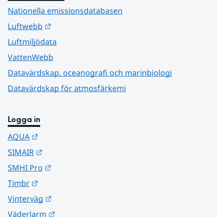
Nationella emissionsdatabasen
Länk till annan webbplats.
Luftwebb
Luftmiljödata
VattenWebb
Datavärdskap, oceanografi och marinbiologi
Datavärdskap för atmosfärkemi
Logga in
Länk till annan webbplats.
AQUA
Länk till annan webbplats.
SIMAIR
Länk till annan webbplats.
SMHI Pro
Länk till annan webbplats.
Timbr
Länk till annan webbplats.
Vinterväg
Länk till annan webbplats.
Väderlarm