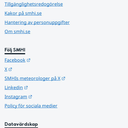
Tillgänglighetsredogörelse
Kakor på smhi.se
Hantering av personuppgifter
Om smhi.se
Följ SMHI
Länk till annan webbplats.
Facebook
Länk till annan webbplats.
X
Länk till annan webbplats.
SMHIs meteorologer på X
Länk till annan webbplats.
Linkedin
Länk till annan webbplats.
Instagram
Policy för sociala medier
Datavärdskap