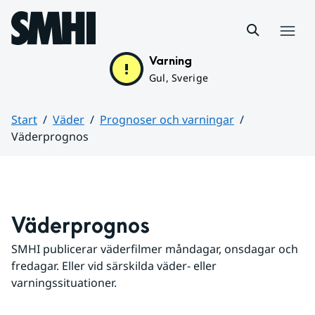
Hoppa till sidans innehåll
Meny
Varning
Gul, Sverige
Start
Väder
Prognoser och varningar
Väderprognos
Huvudinnehåll
Väderprognos
SMHI publicerar väderfilmer måndagar, onsdagar och 
fredagar. Eller vid särskilda väder- eller 
varningssituationer.