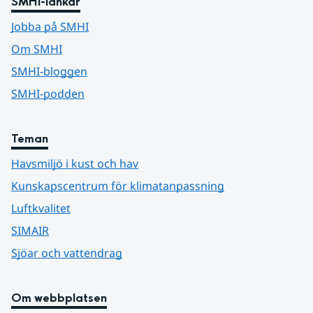
SMHI-länkar
Jobba på SMHI
Om SMHI
SMHI-bloggen
SMHI-podden
Teman
Havsmiljö i kust och hav
Kunskapscentrum för klimatanpassning
Luftkvalitet
SIMAIR
Sjöar och vattendrag
Om webbplatsen