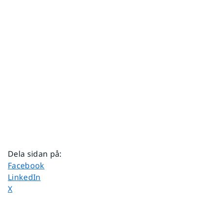
Dela sidan på
:
Dela sidan på
Facebook
Dela sidan på
LinkedIn
Dela sidan på
X