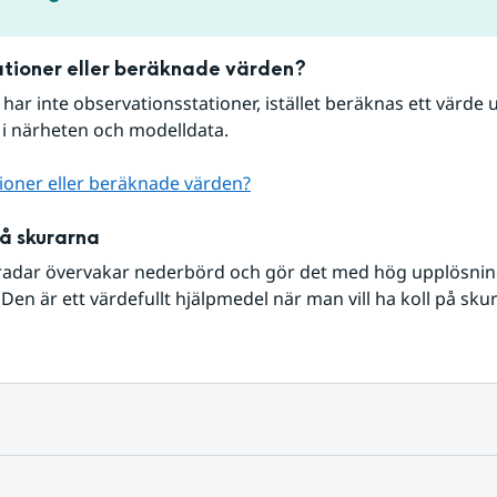
tioner eller beräknade värden?
r har inte observationsstationer, istället beräknas ett värde u
 i närheten och modelldata.
ioner eller beräknade värden?
på skurarna
radar övervakar nederbörd och gör det med hög upplösning 
Den är ett värdefullt hjälpmedel när man vill ha koll på sku