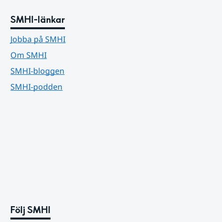
SMHI-länkar
Jobba på SMHI
Om SMHI
SMHI-bloggen
SMHI-podden
Följ SMHI