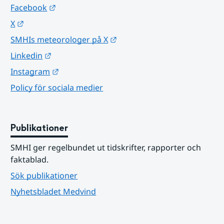
Länk till annan webbplats.
Facebook
Länk till annan webbplats.
X
Länk till annan webbplats.
SMHIs meteorologer på X
Länk till annan webbplats.
Linkedin
Länk till annan webbplats.
Instagram
Policy för sociala medier
Publikationer
SMHI ger regelbundet ut tidskrifter, rapporter och 
faktablad.
Sök publikationer
Nyhetsbladet Medvind