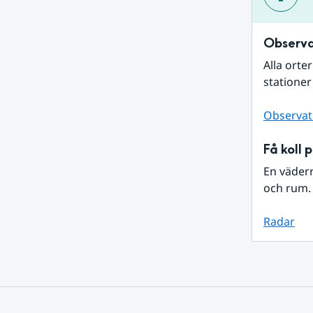
Observa
Alla orte
stationer
Observat
Få koll 
En väder
och rum. 
Radar