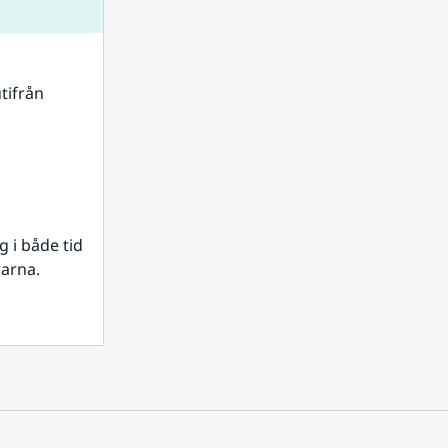
tifrån 
i både tid 
rarna.