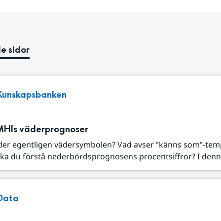
e sidor
Kunskapsbanken
MHIs väderprognoser
der egentligen vädersymbolen? Vad avser ”känns som”-tem
ka du förstå nederbördsprognosens procentsiffror? I denna
Data