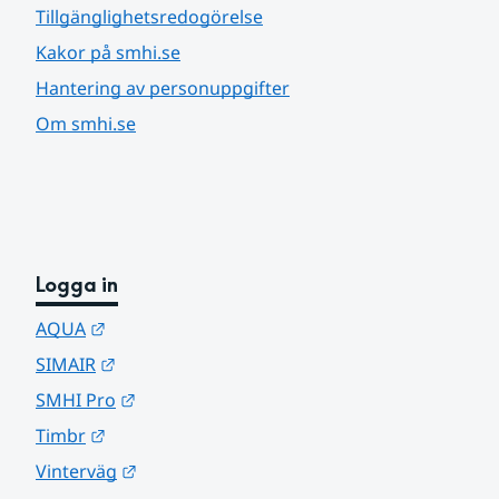
Tillgänglighetsredogörelse
Kakor på smhi.se
Hantering av personuppgifter
Om smhi.se
Logga in
Länk till annan webbplats.
AQUA
Länk till annan webbplats.
SIMAIR
Länk till annan webbplats.
SMHI Pro
Länk till annan webbplats.
Timbr
Länk till annan webbplats.
Vinterväg