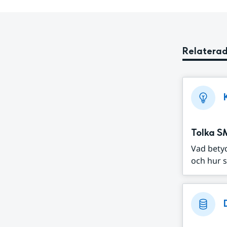
Relaterad
Tolka S
Vad bety
och hur s