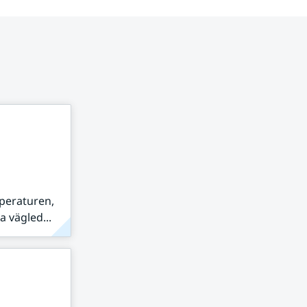
peraturen,
 vägled...