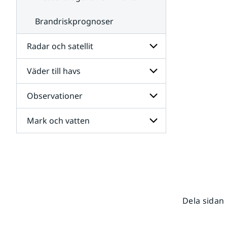
Brandriskprognoser
Radar och satellit
Väder till havs
Undersidor
för
Radar
Observationer
Undersidor
och
för
satellit
Väder
Mark och vatten
Undersidor
till
för
havs
Observationer
Undersidor
för
Mark
och
vatten
Dela sidan