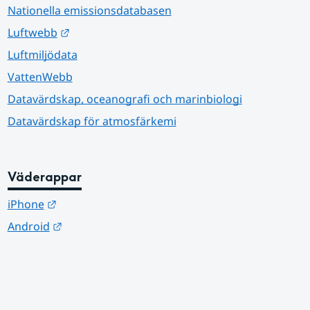
Nationella emissionsdatabasen
Länk till annan webbplats.
Luftwebb
Luftmiljödata
VattenWebb
Datavärdskap, oceanografi och marinbiologi
Datavärdskap för atmosfärkemi
Väderappar
Länk till annan webbplats.
iPhone
Länk till annan webbplats.
Android