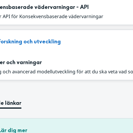
ensbaserade vädervarningar - API
r API för Konsekvensbaserade vädervarningar
Forskning och utveckling
er och varningar
 och avancerad modellutveckling för att du ska veta vad s
e länkar
Lär dig mer