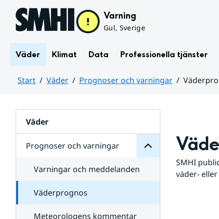
Hoppa till sidans innehåll
Varning
Gul, Sverige
Väder
Klimat
Data
Professionella tjänster
Start
Väder
Prognoser och varningar
Väderpr
varningar
och
Huvudinnehåll
Prognoser
för
Undersidor
Väder
Väde
Prognoser och varningar
SMHI public
Varningar och meddelanden
väder- eller
Väderprognos
Meteorologens kommentar