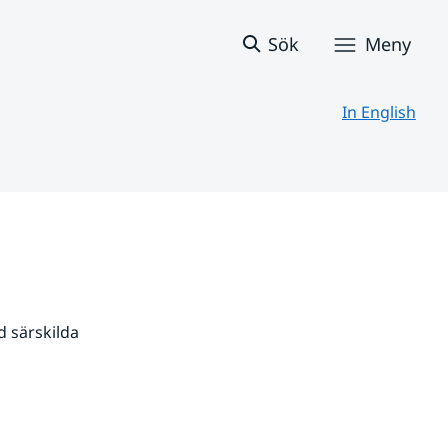
Sök
Meny
In English
 särskilda 