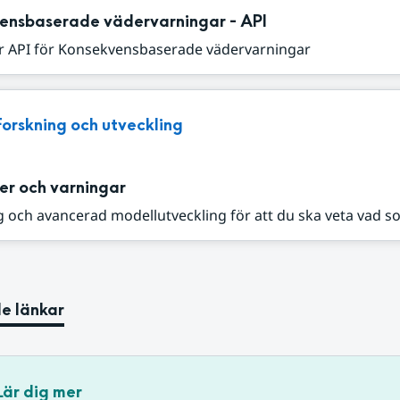
ensbaserade vädervarningar - API
r API för Konsekvensbaserade vädervarningar
Forskning och utveckling
er och varningar
 och avancerad modellutveckling för att du ska veta vad s
e länkar
Lär dig mer