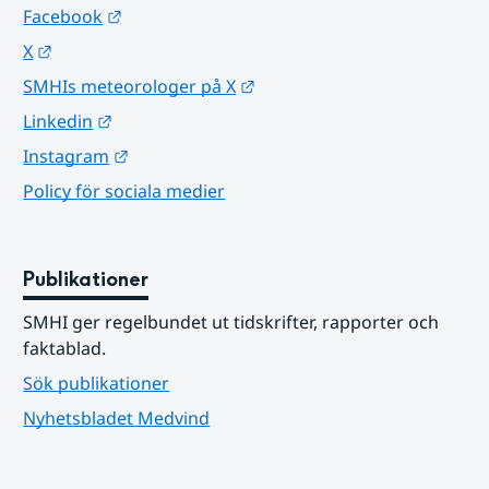
Länk till annan webbplats.
Facebook
Länk till annan webbplats.
X
Länk till annan webbplats.
SMHIs meteorologer på X
Länk till annan webbplats.
Linkedin
Länk till annan webbplats.
Instagram
Policy för sociala medier
Publikationer
SMHI ger regelbundet ut tidskrifter, rapporter och 
faktablad.
Sök publikationer
Nyhetsbladet Medvind