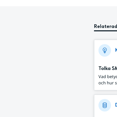
Relaterad
Tolka S
Vad bety
och hur s