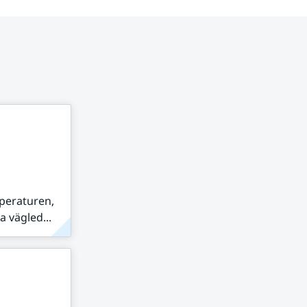
peraturen,
 vägled...