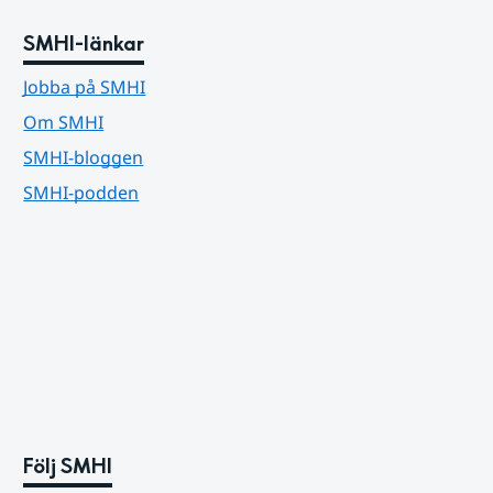
SMHI-länkar
Jobba på SMHI
Om SMHI
SMHI-bloggen
SMHI-podden
Följ SMHI