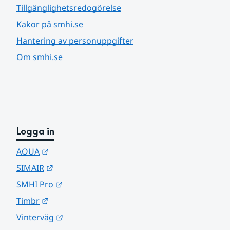
Tillgänglighetsredogörelse
Kakor på smhi.se
Hantering av personuppgifter
Om smhi.se
Logga in
Länk till annan webbplats.
AQUA
Länk till annan webbplats.
SIMAIR
Länk till annan webbplats.
SMHI Pro
Länk till annan webbplats.
Timbr
Länk till annan webbplats.
Vinterväg