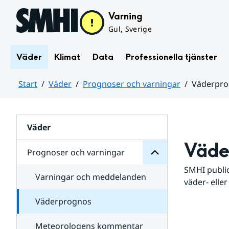
Hoppa till sidans innehåll
Varning
Gul, Sverige
Väder
Klimat
Data
Professionella tjänster
Start
Väder
Prognoser och varningar
Väderpr
varningar
och
Huvudinnehåll
Prognoser
för
Undersidor
Väder
Väde
Prognoser och varningar
SMHI public
Varningar och meddelanden
väder- eller
Väderprognos
Meteorologens kommentar