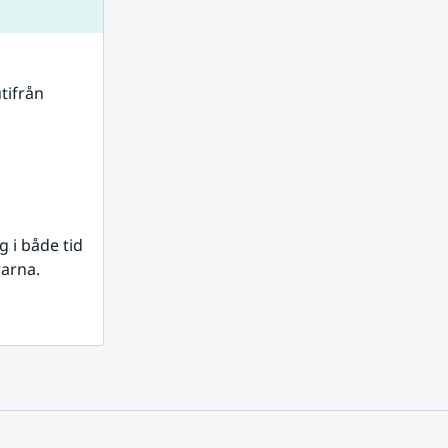
tifrån 
i både tid 
rarna.