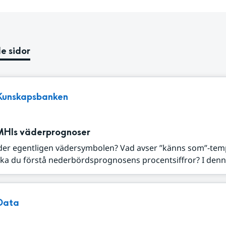
e sidor
Kunskapsbanken
MHIs väderprognoser
der egentligen vädersymbolen? Vad avser ”känns som”-tem
ka du förstå nederbördsprognosens procentsiffror? I denna
Data