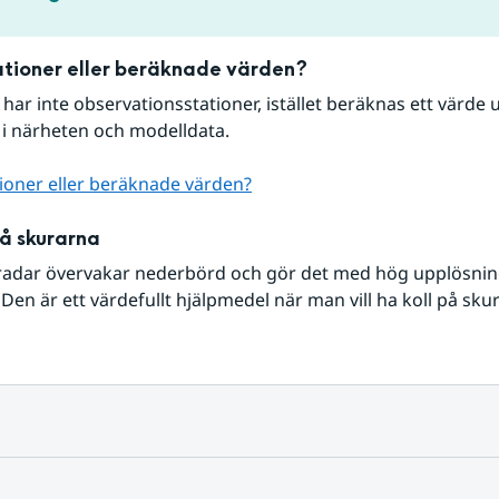
tioner eller beräknade värden?
r har inte observationsstationer, istället beräknas ett värde u
 i närheten och modelldata.
ioner eller beräknade värden?
på skurarna
radar övervakar nederbörd och gör det med hög upplösning 
Den är ett värdefullt hjälpmedel när man vill ha koll på sku