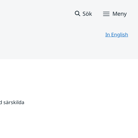
Sök
Meny
In English
 särskilda 