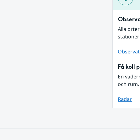
Observa
Alla orte
stationer
Observat
Få koll 
En väder
och rum. 
Radar