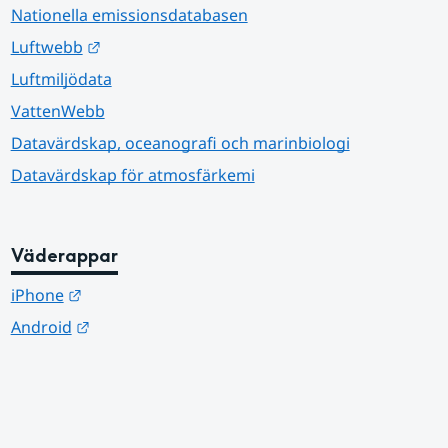
Nationella emissionsdatabasen
Länk till annan webbplats.
Luftwebb
Luftmiljödata
VattenWebb
Datavärdskap, oceanografi och marinbiologi
Datavärdskap för atmosfärkemi
Väderappar
Länk till annan webbplats.
iPhone
Länk till annan webbplats.
Android