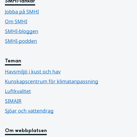
SMHI-länkar
Jobba på SMHI
Om SMHI
SMHI-bloggen
SMHI-podden
Teman
Havsmiljö i kust och hav
Kunskapscentrum för klimatanpassning
Luftkvalitet
SIMAIR
Sjöar och vattendrag
Om webbplatsen