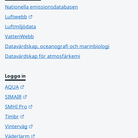
Nationella emissionsdatabasen
Länk till annan webbplats.
Luftwebb
Luftmiljödata
VattenWebb
Datavärdskap, oceanografi och marinbiologi
Datavärdskap för atmosfärkemi
Logga in
Länk till annan webbplats.
AQUA
Länk till annan webbplats.
SIMAIR
Länk till annan webbplats.
SMHI Pro
Länk till annan webbplats.
Timbr
Länk till annan webbplats.
Vinterväg
Länk till annan webbplats.
Väderlarm