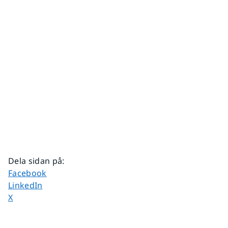
Dela sidan på
:
Dela sidan på
Facebook
Dela sidan på
LinkedIn
Dela sidan på
X