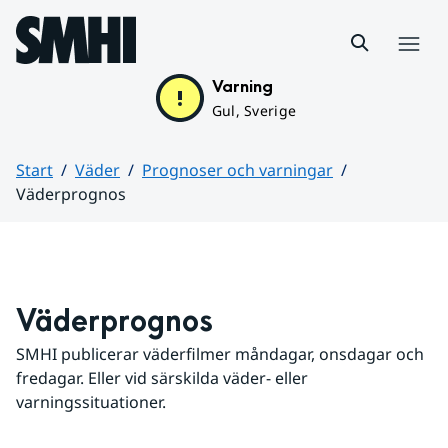
Hoppa till sidans innehåll
Meny
Varning
Gul, Sverige
Start
Väder
Prognoser och varningar
Väderprognos
Huvudinnehåll
Väderprognos
SMHI publicerar väderfilmer måndagar, onsdagar och 
fredagar. Eller vid särskilda väder- eller 
varningssituationer.