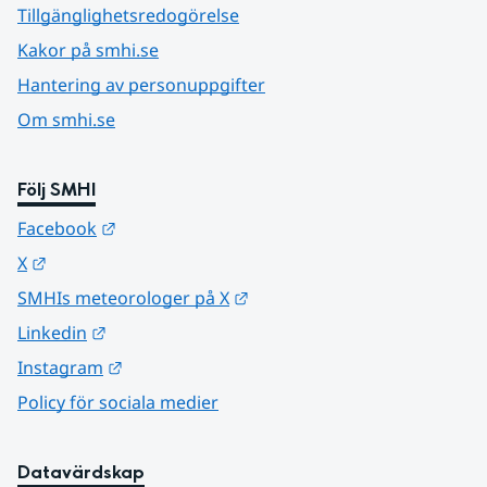
Tillgänglighetsredogörelse
Kakor på smhi.se
Hantering av personuppgifter
Om smhi.se
Följ SMHI
Länk till annan webbplats.
Facebook
Länk till annan webbplats.
X
Länk till annan webbplats.
SMHIs meteorologer på X
Länk till annan webbplats.
Linkedin
Länk till annan webbplats.
Instagram
Policy för sociala medier
Datavärdskap