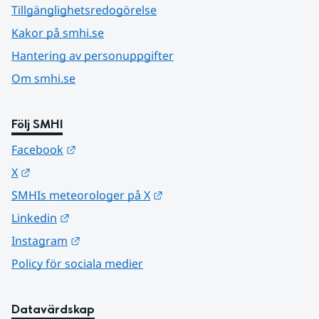
Tillgänglighetsredogörelse
Kakor på smhi.se
Hantering av personuppgifter
Om smhi.se
Följ SMHI
Länk till annan webbplats.
Facebook
Länk till annan webbplats.
X
Länk till annan webbplats.
SMHIs meteorologer på X
Länk till annan webbplats.
Linkedin
Länk till annan webbplats.
Instagram
Policy för sociala medier
Datavärdskap