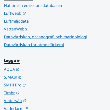
Nationella emissionsdatabasen
Länk till annan webbplats.
Luftwebb
Luftmiljödata
VattenWebb
Datavärdskap, oceanografi och marinbiologi
Datavärdskap för atmosfärkemi
Logga in
Länk till annan webbplats.
AQUA
Länk till annan webbplats.
SIMAIR
Länk till annan webbplats.
SMHI Pro
Länk till annan webbplats.
Timbr
Länk till annan webbplats.
Vinterväg
Länk till annan webbplats.
Väderlarm