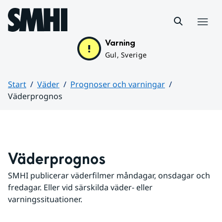
Hoppa till sidans innehåll
Meny
Varning
Gul, Sverige
Start
Väder
Prognoser och varningar
Väderprognos
Huvudinnehåll
Väderprognos
SMHI publicerar väderfilmer måndagar, onsdagar och 
fredagar. Eller vid särskilda väder- eller 
varningssituationer.