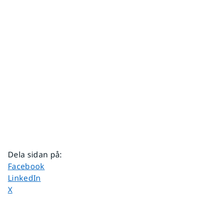
Dela sidan på
:
Dela sidan på
Facebook
Dela sidan på
LinkedIn
Dela sidan på
X