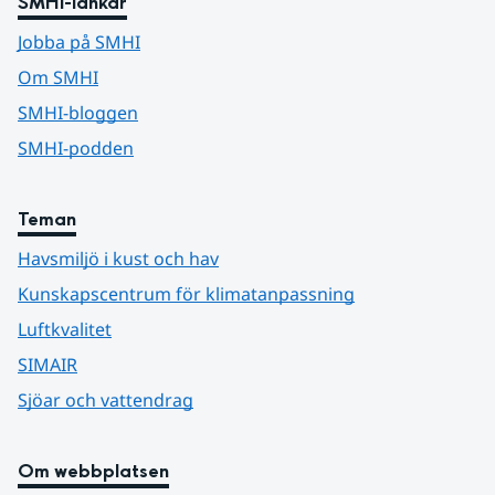
SMHI-länkar
Jobba på SMHI
Om SMHI
SMHI-bloggen
SMHI-podden
Teman
Havsmiljö i kust och hav
Kunskapscentrum för klimatanpassning
Luftkvalitet
SIMAIR
Sjöar och vattendrag
Om webbplatsen