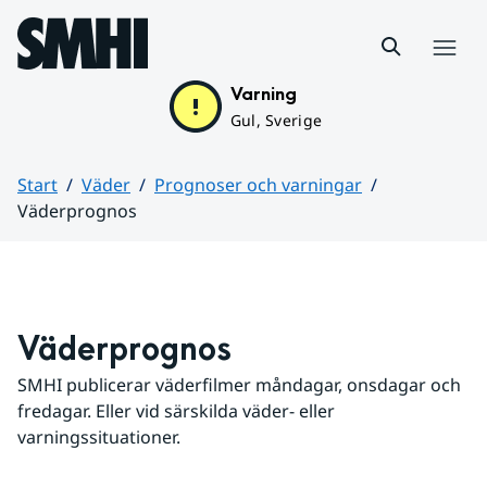
Hoppa till sidans innehåll
Meny
Varning
Gul, Sverige
Start
Väder
Prognoser och varningar
Väderprognos
Huvudinnehåll
Väderprognos
SMHI publicerar väderfilmer måndagar, onsdagar och 
fredagar. Eller vid särskilda väder- eller 
varningssituationer.