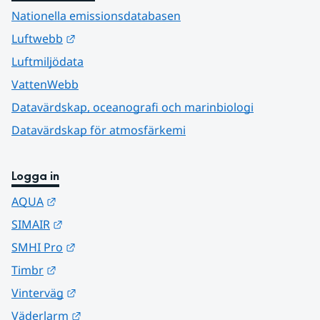
Nationella emissionsdatabasen
Länk till annan webbplats.
Luftwebb
Luftmiljödata
VattenWebb
Datavärdskap, oceanografi och marinbiologi
Datavärdskap för atmosfärkemi
Logga in
Länk till annan webbplats.
AQUA
Länk till annan webbplats.
SIMAIR
Länk till annan webbplats.
SMHI Pro
Länk till annan webbplats.
Timbr
Länk till annan webbplats.
Vinterväg
Länk till annan webbplats.
Väderlarm