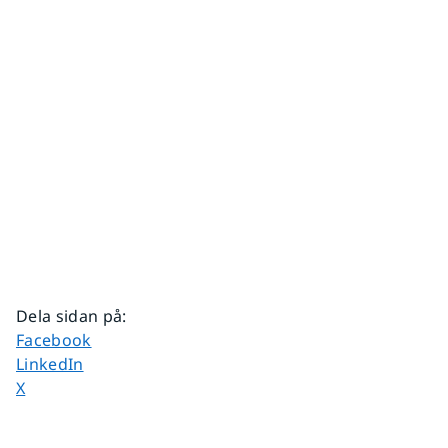
Dela sidan på
:
Dela sidan på
Facebook
Dela sidan på
LinkedIn
Dela sidan på
X