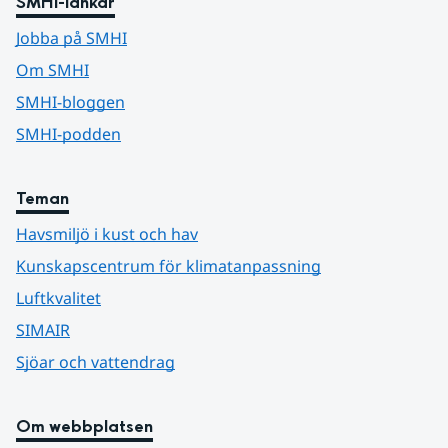
SMHI-länkar
Jobba på SMHI
Om SMHI
SMHI-bloggen
SMHI-podden
Teman
Havsmiljö i kust och hav
Kunskapscentrum för klimatanpassning
Luftkvalitet
SIMAIR
Sjöar och vattendrag
Om webbplatsen