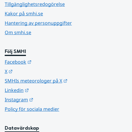
Tillgänglighetsredogörelse
Kakor på smhi.se
Hantering av personuppgifter
Om smhi.se
Följ SMHI
Länk till annan webbplats.
Facebook
Länk till annan webbplats.
X
Länk till annan webbplats.
SMHIs meteorologer på X
Länk till annan webbplats.
Linkedin
Länk till annan webbplats.
Instagram
Policy för sociala medier
Datavärdskap