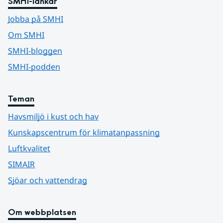
SMHI-länkar
Jobba på SMHI
Om SMHI
SMHI-bloggen
SMHI-podden
Teman
Havsmiljö i kust och hav
Kunskapscentrum för klimatanpassning
Luftkvalitet
SIMAIR
Sjöar och vattendrag
Om webbplatsen