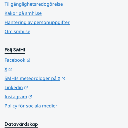
Tillgänglighetsredogörelse
Kakor på smhi.se
Hantering av personuppgifter
Om smhi.se
Följ SMHI
Länk till annan webbplats.
Facebook
Länk till annan webbplats.
X
Länk till annan webbplats.
SMHIs meteorologer på X
Länk till annan webbplats.
Linkedin
Länk till annan webbplats.
Instagram
Policy för sociala medier
Datavärdskap