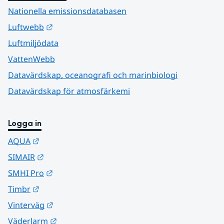
Nationella emissionsdatabasen
Länk till annan webbplats.
Luftwebb
Luftmiljödata
VattenWebb
Datavärdskap, oceanografi och marinbiologi
Datavärdskap för atmosfärkemi
Logga in
Länk till annan webbplats.
AQUA
Länk till annan webbplats.
SIMAIR
Länk till annan webbplats.
SMHI Pro
Länk till annan webbplats.
Timbr
Länk till annan webbplats.
Vinterväg
Länk till annan webbplats.
Väderlarm