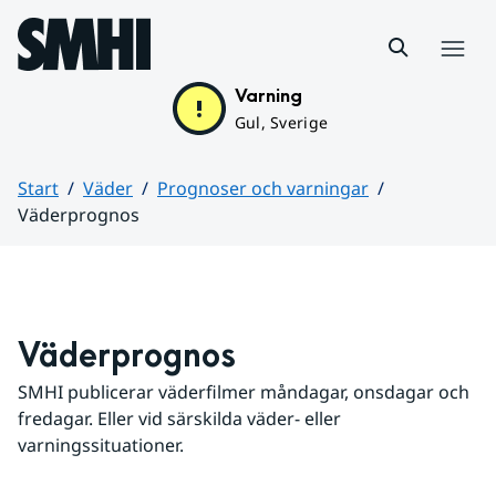
Hoppa till sidans innehåll
Meny
Varning
Gul, Sverige
Start
Väder
Prognoser och varningar
Väderprognos
Huvudinnehåll
Väderprognos
SMHI publicerar väderfilmer måndagar, onsdagar och 
fredagar. Eller vid särskilda väder- eller 
varningssituationer.