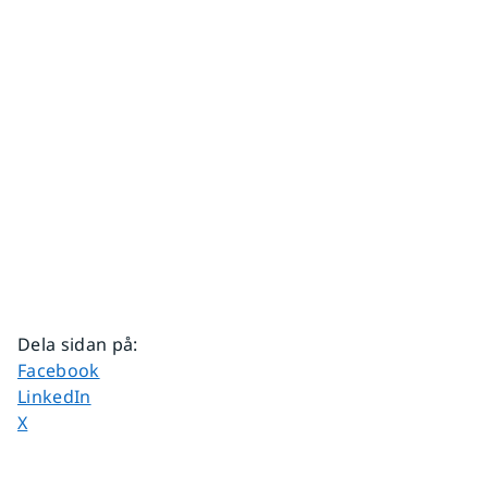
Dela sidan på
:
Dela sidan på
Facebook
Dela sidan på
LinkedIn
Dela sidan på
X