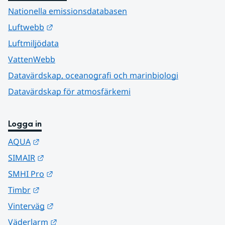
Nationella emissionsdatabasen
Länk till annan webbplats.
Luftwebb
Luftmiljödata
VattenWebb
Datavärdskap, oceanografi och marinbiologi
Datavärdskap för atmosfärkemi
Logga in
Länk till annan webbplats.
AQUA
Länk till annan webbplats.
SIMAIR
Länk till annan webbplats.
SMHI Pro
Länk till annan webbplats.
Timbr
Länk till annan webbplats.
Vinterväg
Länk till annan webbplats.
Väderlarm