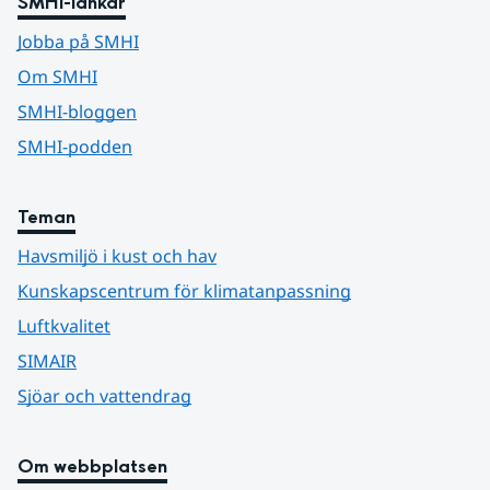
SMHI-länkar
Jobba på SMHI
Om SMHI
SMHI-bloggen
SMHI-podden
Teman
Havsmiljö i kust och hav
Kunskapscentrum för klimatanpassning
Luftkvalitet
SIMAIR
Sjöar och vattendrag
Om webbplatsen