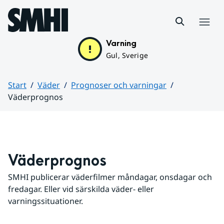
Hoppa till sidans innehåll
Meny
Varning
Gul, Sverige
Start
Väder
Prognoser och varningar
Väderprognos
Huvudinnehåll
Väderprognos
SMHI publicerar väderfilmer måndagar, onsdagar och 
fredagar. Eller vid särskilda väder- eller 
varningssituationer.