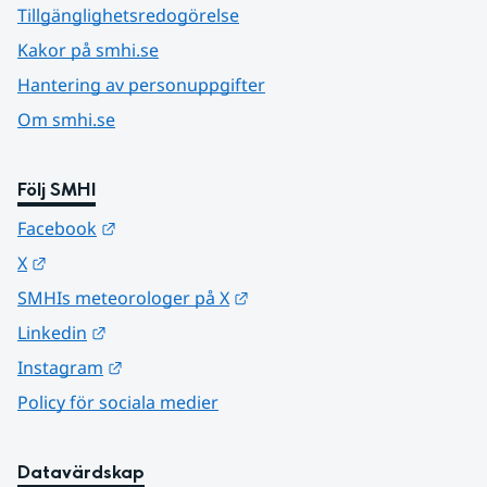
Tillgänglighetsredogörelse
Kakor på smhi.se
Hantering av personuppgifter
Om smhi.se
Följ SMHI
Länk till annan webbplats.
Facebook
Länk till annan webbplats.
X
Länk till annan webbplats.
SMHIs meteorologer på X
Länk till annan webbplats.
Linkedin
Länk till annan webbplats.
Instagram
Policy för sociala medier
Datavärdskap