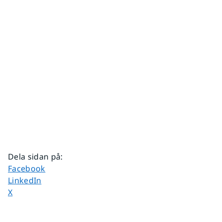
Dela sidan på
:
Dela sidan på
Facebook
Dela sidan på
LinkedIn
Dela sidan på
X