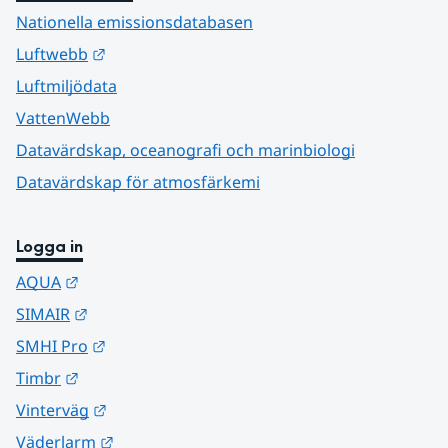
Nationella emissionsdatabasen
Länk till annan webbplats.
Luftwebb
Luftmiljödata
VattenWebb
Datavärdskap, oceanografi och marinbiologi
Datavärdskap för atmosfärkemi
Logga in
Länk till annan webbplats.
AQUA
Länk till annan webbplats.
SIMAIR
Länk till annan webbplats.
SMHI Pro
Länk till annan webbplats.
Timbr
Länk till annan webbplats.
Vinterväg
Länk till annan webbplats.
Väderlarm