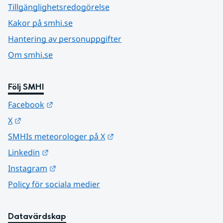
Tillgänglighetsredogörelse
Kakor på smhi.se
Hantering av personuppgifter
Om smhi.se
Följ SMHI
Länk till annan webbplats.
Facebook
Länk till annan webbplats.
X
Länk till annan webbplats.
SMHIs meteorologer på X
Länk till annan webbplats.
Linkedin
Länk till annan webbplats.
Instagram
Policy för sociala medier
Datavärdskap