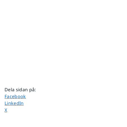
Dela sidan på
:
Dela sidan på
Facebook
Dela sidan på
LinkedIn
Dela sidan på
X