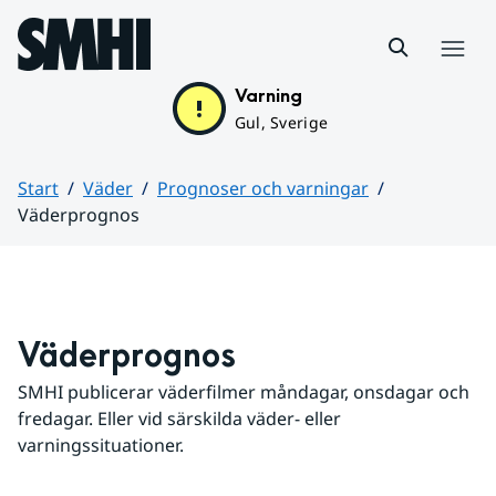
Hoppa till sidans innehåll
Meny
Varning
Gul, Sverige
Start
Väder
Prognoser och varningar
Väderprognos
Huvudinnehåll
Väderprognos
SMHI publicerar väderfilmer måndagar, onsdagar och 
fredagar. Eller vid särskilda väder- eller 
varningssituationer.