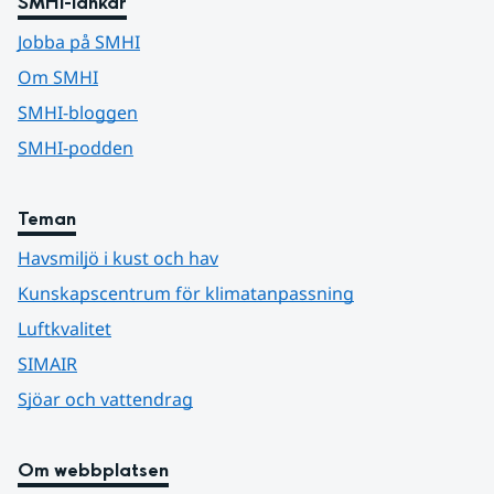
SMHI-länkar
Jobba på SMHI
Om SMHI
SMHI-bloggen
SMHI-podden
Teman
Havsmiljö i kust och hav
Kunskapscentrum för klimatanpassning
Luftkvalitet
SIMAIR
Sjöar och vattendrag
Om webbplatsen