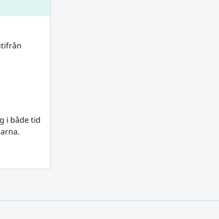
tifrån 
i både tid 
rarna.