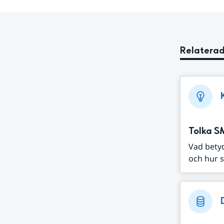
Relaterad
Tolka S
Vad bety
och hur s