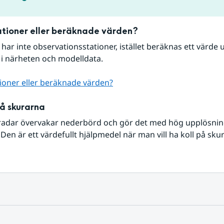
tioner eller beräknade värden?
r har inte observationsstationer, istället beräknas ett värde u
 i närheten och modelldata.
ioner eller beräknade värden?
på skurarna
radar övervakar nederbörd och gör det med hög upplösning 
Den är ett värdefullt hjälpmedel när man vill ha koll på sku