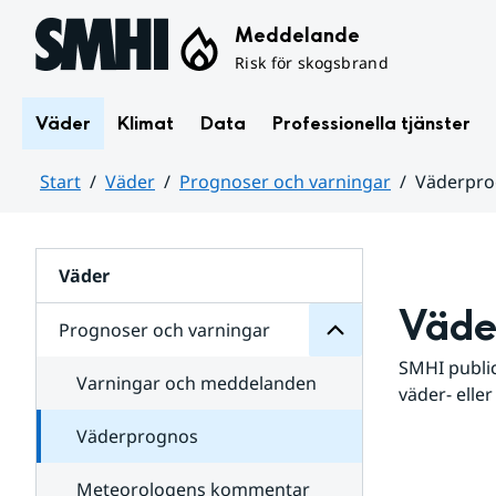
Hoppa till sidans innehåll
Meddelande
Risk för skogsbrand
Väder
Klimat
Data
Professionella tjänster
Start
Väder
Prognoser och varningar
Väderpr
varningar
och
Huvudinnehåll
Prognoser
för
Undersidor
Väder
Väde
Prognoser och varningar
SMHI public
Varningar och meddelanden
väder- eller
Väderprognos
Meteorologens kommentar