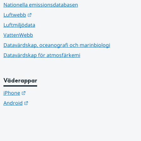
Nationella emissionsdatabasen
Länk till annan webbplats.
Luftwebb
Luftmiljödata
VattenWebb
Datavärdskap, oceanografi och marinbiologi
Datavärdskap för atmosfärkemi
Väderappar
Länk till annan webbplats.
iPhone
Länk till annan webbplats.
Android