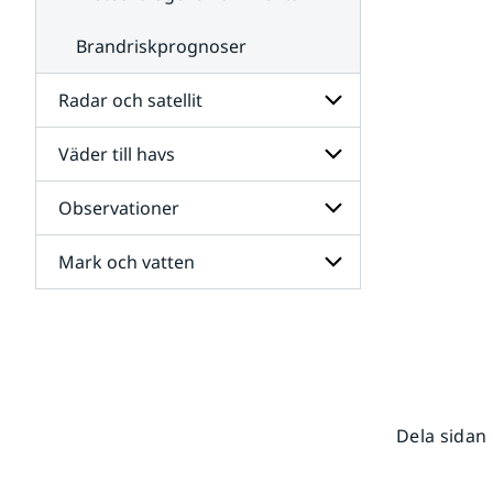
Brandriskprognoser
Radar och satellit
Väder till havs
Undersidor
för
Radar
Observationer
Undersidor
och
för
satellit
Väder
Mark och vatten
Undersidor
till
för
havs
Observationer
Undersidor
för
Mark
och
vatten
Dela sidan