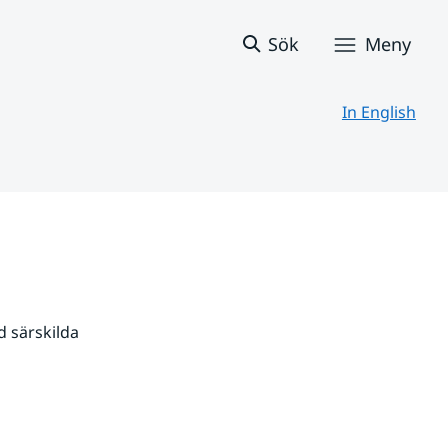
Sök
Meny
In English
 särskilda 