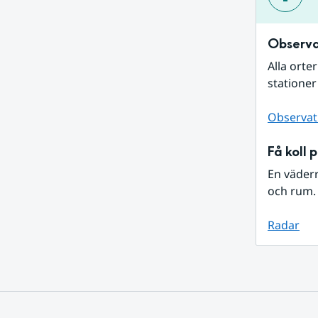
Observa
Alla orte
stationer
Observat
Få koll 
En väder
och rum. 
Radar