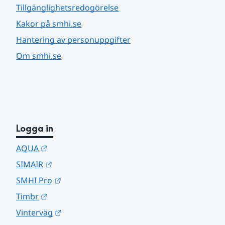
Tillgänglighetsredogörelse
Kakor på smhi.se
Hantering av personuppgifter
Om smhi.se
Logga in
Länk till annan webbplats.
AQUA
Länk till annan webbplats.
SIMAIR
Länk till annan webbplats.
SMHI Pro
Länk till annan webbplats.
Timbr
Länk till annan webbplats.
Vinterväg