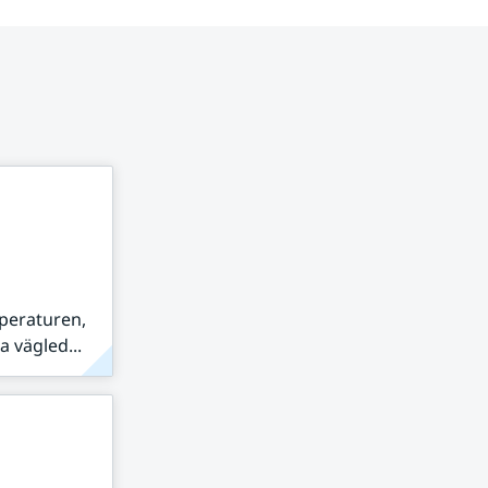
peraturen,
 vägled...