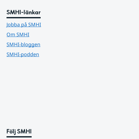
SMHI-länkar
Jobba på SMHI
Om SMHI
SMHI-bloggen
SMHI-podden
Följ SMHI