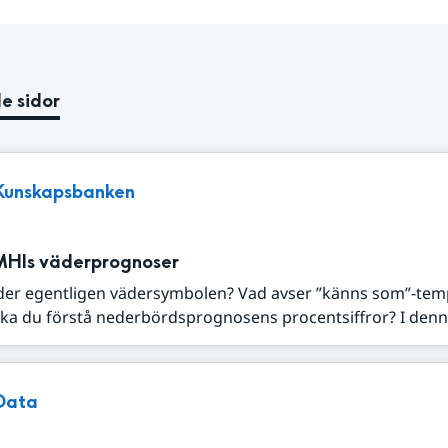
e sidor
Kunskapsbanken
MHIs väderprognoser
der egentligen vädersymbolen? Vad avser ”känns som”-tem
ka du förstå nederbördsprognosens procentsiffror? I denna
Data