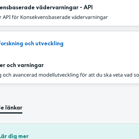
ensbaserade vädervarningar - API
r API för Konsekvensbaserade vädervarningar
Forskning och utveckling
er och varningar
 och avancerad modellutveckling för att du ska veta vad s
e länkar
Lär dig mer