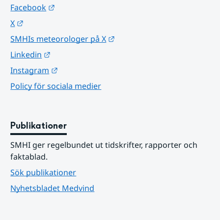
Länk till annan webbplats.
Facebook
Länk till annan webbplats.
X
Länk till annan webbplats.
SMHIs meteorologer på X
Länk till annan webbplats.
Linkedin
Länk till annan webbplats.
Instagram
Policy för sociala medier
Publikationer
SMHI ger regelbundet ut tidskrifter, rapporter och 
faktablad.
Sök publikationer
Nyhetsbladet Medvind