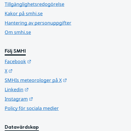
Tillgänglighetsredogörelse
Kakor på smhi.se
Hantering av personuppgifter
Om smhi.se
Följ SMHI
Länk till annan webbplats.
Facebook
Länk till annan webbplats.
X
Länk till annan webbplats.
SMHIs meteorologer på X
Länk till annan webbplats.
Linkedin
Länk till annan webbplats.
Instagram
Policy för sociala medier
Datavärdskap