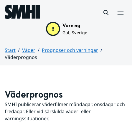
Hoppa till sidans innehåll
Meny
Varning
Gul, Sverige
Start
Väder
Prognoser och varningar
Väderprognos
Huvudinnehåll
Väderprognos
SMHI publicerar väderfilmer måndagar, onsdagar och 
fredagar. Eller vid särskilda väder- eller 
varningssituationer.