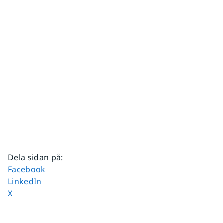
Dela sidan på
:
Dela sidan på
Facebook
Dela sidan på
LinkedIn
Dela sidan på
X