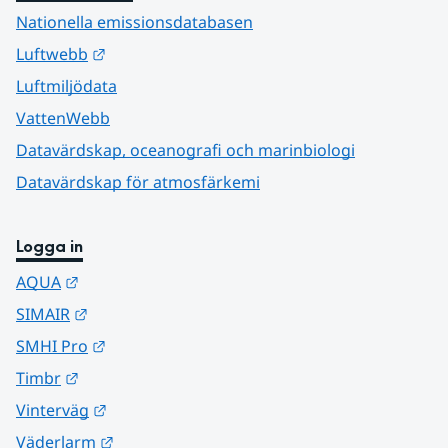
Nationella emissionsdatabasen
Länk till annan webbplats.
Luftwebb
Luftmiljödata
VattenWebb
Datavärdskap, oceanografi och marinbiologi
Datavärdskap för atmosfärkemi
Logga in
Länk till annan webbplats.
AQUA
Länk till annan webbplats.
SIMAIR
Länk till annan webbplats.
SMHI Pro
Länk till annan webbplats.
Timbr
Länk till annan webbplats.
Vinterväg
Länk till annan webbplats.
Väderlarm