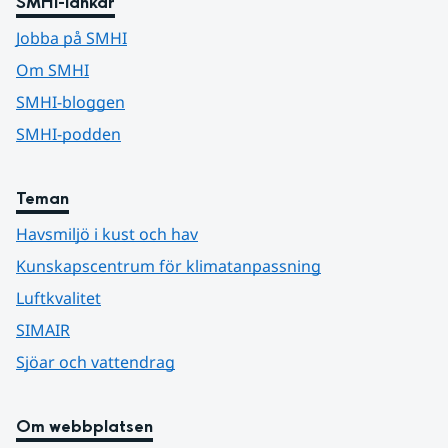
SMHI-länkar
Jobba på SMHI
Om SMHI
SMHI-bloggen
SMHI-podden
Teman
Havsmiljö i kust och hav
Kunskapscentrum för klimatanpassning
Luftkvalitet
SIMAIR
Sjöar och vattendrag
Om webbplatsen