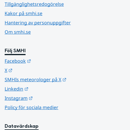
Tillgänglighetsredogörelse
Kakor på smhi.se
Hantering av personuppgifter
Om smhi.se
Följ SMHI
Länk till annan webbplats.
Facebook
Länk till annan webbplats.
X
Länk till annan webbplats.
SMHIs meteorologer på X
Länk till annan webbplats.
Linkedin
Länk till annan webbplats.
Instagram
Policy för sociala medier
Datavärdskap