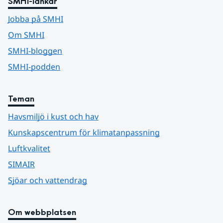
SMHI-länkar
Jobba på SMHI
Om SMHI
SMHI-bloggen
SMHI-podden
Teman
Havsmiljö i kust och hav
Kunskapscentrum för klimatanpassning
Luftkvalitet
SIMAIR
Sjöar och vattendrag
Om webbplatsen