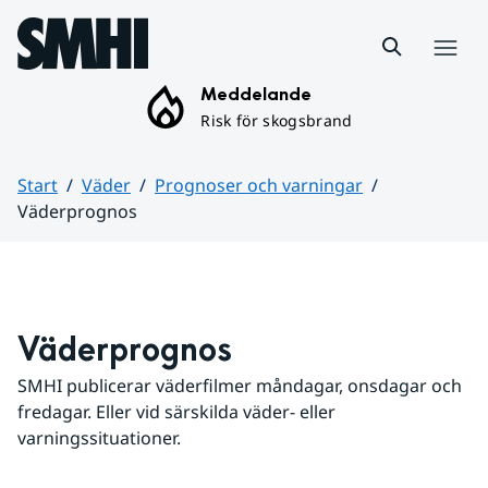
Hoppa till sidans innehåll
Meny
Meddelande
Risk för skogsbrand
Start
Väder
Prognoser och varningar
Väderprognos
Huvudinnehåll
Väderprognos
SMHI publicerar väderfilmer måndagar, onsdagar och 
fredagar. Eller vid särskilda väder- eller 
varningssituationer.