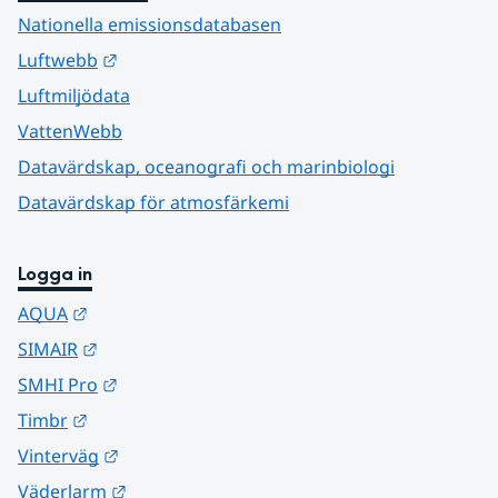
Nationella emissionsdatabasen
Länk till annan webbplats.
Luftwebb
Luftmiljödata
VattenWebb
Datavärdskap, oceanografi och marinbiologi
Datavärdskap för atmosfärkemi
Logga in
Länk till annan webbplats.
AQUA
Länk till annan webbplats.
SIMAIR
Länk till annan webbplats.
SMHI Pro
Länk till annan webbplats.
Timbr
Länk till annan webbplats.
Vinterväg
Länk till annan webbplats.
Väderlarm