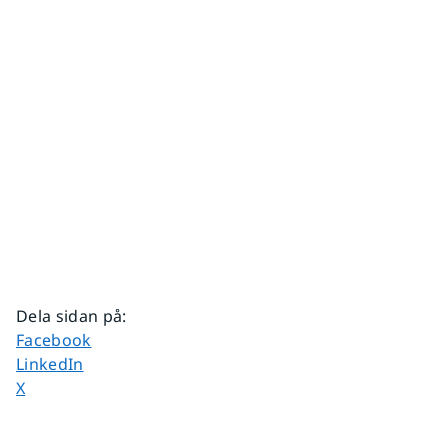
Dela sidan på
:
Dela sidan på
Facebook
Dela sidan på
LinkedIn
Dela sidan på
X