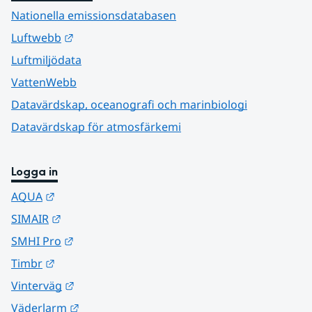
Nationella emissionsdatabasen
Länk till annan webbplats.
Luftwebb
Luftmiljödata
VattenWebb
Datavärdskap, oceanografi och marinbiologi
Datavärdskap för atmosfärkemi
Logga in
Länk till annan webbplats.
AQUA
Länk till annan webbplats.
SIMAIR
Länk till annan webbplats.
SMHI Pro
Länk till annan webbplats.
Timbr
Länk till annan webbplats.
Vinterväg
Länk till annan webbplats.
Väderlarm