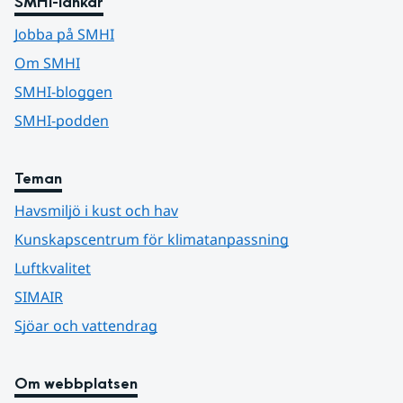
SMHI-länkar
Jobba på SMHI
Om SMHI
SMHI-bloggen
SMHI-podden
Teman
Havsmiljö i kust och hav
Kunskapscentrum för klimatanpassning
Luftkvalitet
SIMAIR
Sjöar och vattendrag
Om webbplatsen