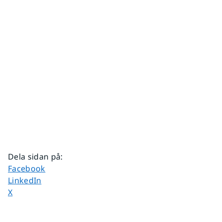
Dela sidan på
:
Dela sidan på
Facebook
Dela sidan på
LinkedIn
Dela sidan på
X