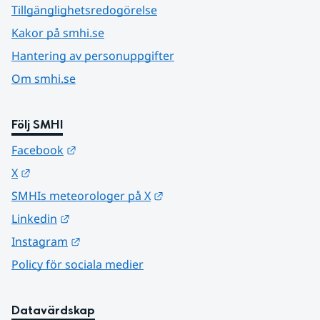
Tillgänglighetsredogörelse
Kakor på smhi.se
Hantering av personuppgifter
Om smhi.se
Följ SMHI
Länk till annan webbplats.
Facebook
Länk till annan webbplats.
X
Länk till annan webbplats.
SMHIs meteorologer på X
Länk till annan webbplats.
Linkedin
Länk till annan webbplats.
Instagram
Policy för sociala medier
Datavärdskap