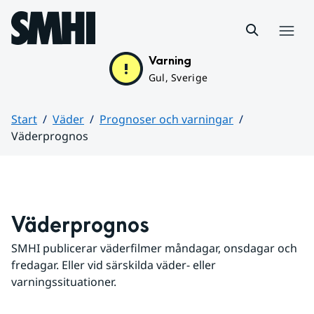
Hoppa till sidans innehåll
Meny
Varning
Gul, Sverige
Start
Väder
Prognoser och varningar
Väderprognos
Huvudinnehåll
Väderprognos
SMHI publicerar väderfilmer måndagar, onsdagar och 
fredagar. Eller vid särskilda väder- eller 
varningssituationer.